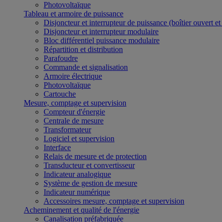
Photovoltaïque
Tableau et armoire de puissance
Disjoncteur et interrupteur de puissance (boîtier ouvert e
Disjoncteur et interrupteur modulaire
Bloc différentiel puissance modulaire
Répartition et distribution
Parafoudre
Commande et signalisation
Armoire électrique
Photovoltaïque
Cartouche
Mesure, comptage et supervision
Compteur d'énergie
Centrale de mesure
Transformateur
Logiciel et supervision
Interface
Relais de mesure et de protection
Transducteur et convertisseur
Indicateur analogique
Système de gestion de mesure
Indicateur numérique
Accessoires mesure, comptage et supervision
Acheminement et qualité de l'énergie
Canalisation préfabriquée