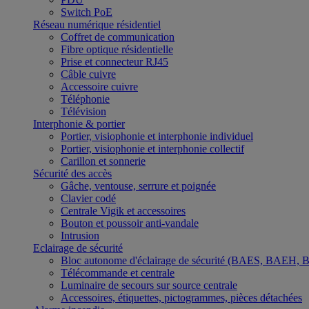
Switch PoE
Réseau numérique résidentiel
Coffret de communication
Fibre optique résidentielle
Prise et connecteur RJ45
Câble cuivre
Accessoire cuivre
Téléphonie
Télévision
Interphonie & portier
Portier, visiophonie et interphonie individuel
Portier, visiophonie et interphonie collectif
Carillon et sonnerie
Sécurité des accès
Gâche, ventouse, serrure et poignée
Clavier codé
Centrale Vigik et accessoires
Bouton et poussoir anti-vandale
Intrusion
Eclairage de sécurité
Bloc autonome d'éclairage de sécurité (BAES, BAEH,
Télécommande et centrale
Luminaire de secours sur source centrale
Accessoires, étiquettes, pictogrammes, pièces détachées