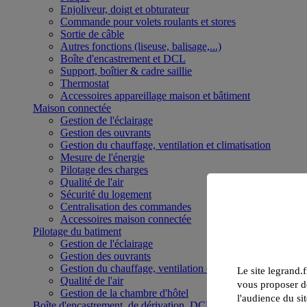
Enjoliveur, doigt et obturateur
Commande pour volets roulants et stores
Sortie de câble
Autres fonctions (liseuse, balisage,...)
Boîte d'encastrement et DCL
Support, boîtier & cadre saillie
Thermostat
Accessoires appareillage maison et bâtiment
Maison connectée
Gestion de l'éclairage
Gestion des ouvrants
Gestion du chauffage, ventilation et climatisation
Mesure de l'énergie
Pilotage des charges
Qualité de l'air
Sécurité du logement
Centralisation des commandes
Accessoires maison connectée
Pilotage du batiment
Gestion de l'éclairage
Gestion des ouvrants
Gestion du chauffage, ventilation et climatisation
Le site legrand.f
Qualité de l'air
vous proposer de
Gestion de la chambre d'hôtel
l'audience du sit
Boîte d'encastrement, de dérivation, DCL et boîte de sol