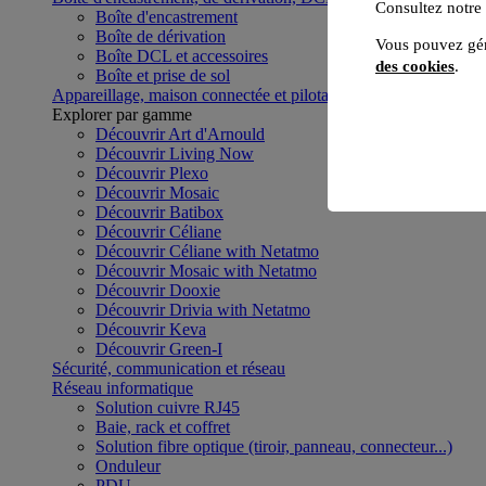
Consultez notre
Boîte d'encastrement
Boîte de dérivation
Vous pouvez gér
Boîte DCL et accessoires
des cookies
.
Boîte et prise de sol
Appareillage, maison connectée et pilotage du bâtiment
Voir to
Explorer par gamme
Découvrir Art d'Arnould
Découvrir Living Now
Découvrir Plexo
Découvrir Mosaic
Découvrir Batibox
Découvrir Céliane
Découvrir Céliane with Netatmo
Découvrir Mosaic with Netatmo
Découvrir Dooxie
Découvrir Drivia with Netatmo
Découvrir Keva
Découvrir Green-I
Sécurité, communication et réseau
Réseau informatique
Solution cuivre RJ45
Baie, rack et coffret
Solution fibre optique (tiroir, panneau, connecteur...)
Onduleur
PDU