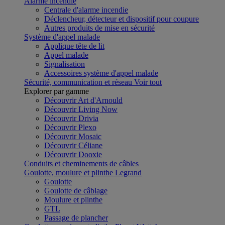
Alarme incendie
Centrale d'alarme incendie
Déclencheur, détecteur et dispositif pour coupure
Autres produits de mise en sécurité
Système d'appel malade
Applique tête de lit
Appel malade
Signalisation
Accessoires système d'appel malade
Sécurité, communication et réseau
Voir tout
Explorer par gamme
Découvrir Art d'Arnould
Découvrir Living Now
Découvrir Drivia
Découvrir Plexo
Découvrir Mosaic
Découvrir Céliane
Découvrir Dooxie
Conduits et cheminements de câbles
Goulotte, moulure et plinthe Legrand
Goulotte
Goulotte de câblage
Moulure et plinthe
GTL
Passage de plancher