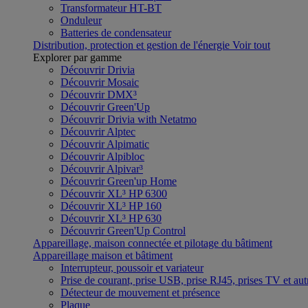
Transformateur HT-BT
Onduleur
Batteries de condensateur
Distribution, protection et gestion de l'énergie
Voir tout
Explorer par gamme
Découvrir Drivia
Découvrir Mosaic
Découvrir DMX³
Découvrir Green'Up
Découvrir Drivia with Netatmo
Découvrir Alptec
Découvrir Alpimatic
Découvrir Alpibloc
Découvrir Alpivar³
Découvrir Green'up Home
Découvrir XL³ HP 6300
Découvrir XL³ HP 160
Découvrir XL³ HP 630
Découvrir Green'Up Control
Appareillage, maison connectée et pilotage du bâtiment
Appareillage maison et bâtiment
Interrupteur, poussoir et variateur
Prise de courant, prise USB, prise RJ45, prises TV et aut
Détecteur de mouvement et présence
Plaque