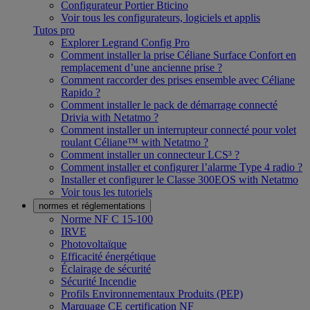
Configurateur Portier Bticino
Voir tous les configurateurs, logiciels et applis
Tutos pro
Explorer Legrand Config Pro
Comment installer la prise Céliane Surface Confort en
remplacement d’une ancienne prise ?
Comment raccorder des prises ensemble avec Céliane
Rapido ?
Comment installer le pack de démarrage connecté
Drivia with Netatmo ?
Comment installer un interrupteur connecté pour volet
roulant Céliane™ with Netatmo ?
Comment installer un connecteur LCS³ ?
Comment installer et configurer l’alarme Type 4 radio ?
Installer et configurer le Classe 300EOS with Netatmo
Voir tous les tutoriels
normes et réglementations
Norme NF C 15-100
IRVE
Photovoltaïque
Efficacité énergétique
Éclairage de sécurité
Sécurité Incendie
Profils Environnementaux Produits (PEP)
Marquage CE certification NF