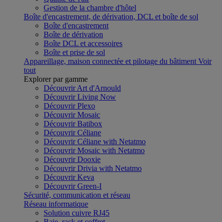
Gestion de la chambre d'hôtel
Boîte d'encastrement, de dérivation, DCL et boîte de sol
Boîte d'encastrement
Boîte de dérivation
Boîte DCL et accessoires
Boîte et prise de sol
Appareillage, maison connectée et pilotage du bâtiment
Voir
tout
Explorer par gamme
Découvrir Art d'Arnould
Découvrir Living Now
Découvrir Plexo
Découvrir Mosaic
Découvrir Batibox
Découvrir Céliane
Découvrir Céliane with Netatmo
Découvrir Mosaic with Netatmo
Découvrir Dooxie
Découvrir Drivia with Netatmo
Découvrir Keva
Découvrir Green-I
Sécurité, communication et réseau
Réseau informatique
Solution cuivre RJ45
Baie, rack et coffret