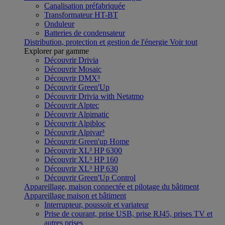
Canalisation préfabriquée
Transformateur HT-BT
Onduleur
Batteries de condensateur
Distribution, protection et gestion de l'énergie
Voir tout
Explorer par gamme
Découvrir Drivia
Découvrir Mosaic
Découvrir DMX³
Découvrir Green'Up
Découvrir Drivia with Netatmo
Découvrir Alptec
Découvrir Alpimatic
Découvrir Alpibloc
Découvrir Alpivar³
Découvrir Green'up Home
Découvrir XL³ HP 6300
Découvrir XL³ HP 160
Découvrir XL³ HP 630
Découvrir Green'Up Control
Appareillage, maison connectée et pilotage du bâtiment
Appareillage maison et bâtiment
Interrupteur, poussoir et variateur
Prise de courant, prise USB, prise RJ45, prises TV et
autres prises