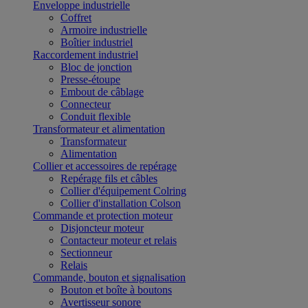
Enveloppe industrielle
Coffret
Armoire industrielle
Boîtier industriel
Raccordement industriel
Bloc de jonction
Presse-étoupe
Embout de câblage
Connecteur
Conduit flexible
Transformateur et alimentation
Transformateur
Alimentation
Collier et accessoires de repérage
Repérage fils et câbles
Collier d'équipement Colring
Collier d'installation Colson
Commande et protection moteur
Disjoncteur moteur
Contacteur moteur et relais
Sectionneur
Relais
Commande, bouton et signalisation
Bouton et boîte à boutons
Avertisseur sonore