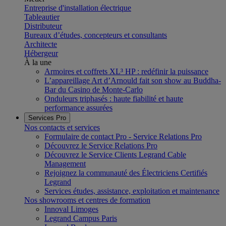
Entreprise d'installation électrique
Tableautier
Distributeur
Bureaux d’études, concepteurs et consultants
Architecte
Hébergeur
À la une
Armoires et coffrets XL³ HP : redéfinir la puissance
L’appareillage Art d’Arnould fait son show au Buddha-
Bar du Casino de Monte-Carlo
Onduleurs triphasés : haute fiabilité et haute
performance assurées
Services Pro
Nos contacts et services
Formulaire de contact Pro - Service Relations Pro
Découvrez le Service Relations Pro
Découvrez le Service Clients Legrand Cable
Management
Rejoignez la communauté des Électriciens Certifiés
Legrand
Services études, assistance, exploitation et maintenance
Nos showrooms et centres de formation
Innoval Limoges
Legrand Campus Paris