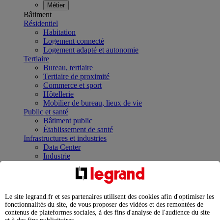
Métier
Bâtiment
Résidentiel
Habitation
Logement connecté
Logement adapté et autonomie
Tertiaire
Bureau, tertiaire
Tertiaire de proximité
Commerce et sport
Hôtellerie
Mobilier de bureau, lieux de vie
Public et santé
Bâtiment public
Établissement de santé
Infrastructures et industries
Data Center
Industrie
Infrastructures
À la une
Contrôler et planifier le fonctionnement des appareils
électriques avec le contacteur connecté
Le site legrand.fr et ses partenaires utilisent des cookies afin d'optimiser les
Répartir et optimiser son tableau électrique
fonctionnalités du site, de vous proposer des vidéos et des remontées de
Legrand Data Center Solutions : concentrer les
contenus de plateformes sociales, à des fins d'analyse de l'audience du site
expertises au service de vos performances