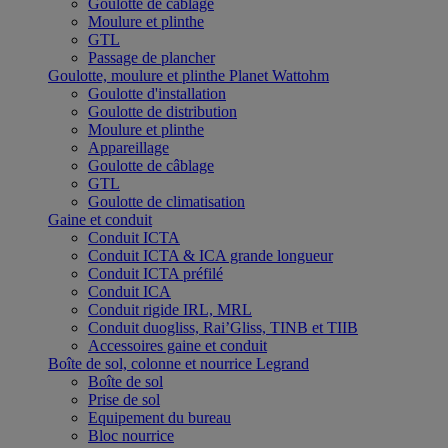
Goulotte de câblage
Moulure et plinthe
GTL
Passage de plancher
Goulotte, moulure et plinthe Planet Wattohm
Goulotte d'installation
Goulotte de distribution
Moulure et plinthe
Appareillage
Goulotte de câblage
GTL
Goulotte de climatisation
Gaine et conduit
Conduit ICTA
Conduit ICTA & ICA grande longueur
Conduit ICTA préfilé
Conduit ICA
Conduit rigide IRL, MRL
Conduit duogliss, Rai’Gliss, TINB et TIIB
Accessoires gaine et conduit
Boîte de sol, colonne et nourrice Legrand
Boîte de sol
Prise de sol
Equipement du bureau
Bloc nourrice