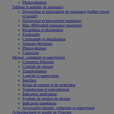
Photovoltaïque
Tableau et armoire de puissance
Disjoncteur et interrupteur de puissance (boîtier ouvert
et moulé)
Disjoncteur et interrupteur modulaire
Bloc différentiel puissance modulaire
Répartition et distribution
Parafoudre
Commande et signalisation
Armoire électrique
Photovoltaïque
Cartouche
Mesure, comptage et supervision
Compteur d'énergie
Centrale de mesure
Transformateur
Logiciel et supervision
Interface
Relais de mesure et de protection
Transducteur et convertisseur
Indicateur analogique
Système de gestion de mesure
Indicateur numérique
Accessoires mesure, comptage et supervision
Acheminement et qualité de l'énergie