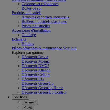
Colonnes et colonnettes
Boîtes de sol
Produits industriels
Armoires et coffrets industriels
Boîtiers industriels plastiques
Prises industrielles
Accessoires d'installation
Outillage
Eclairage
Hublots
Pièces détachées & maintenance
Voir tout
Explorer par gamme
Découvrir Drivia
Découvrir Mosaic
Découvrir DMX³
Découvrir Atlantic
Découvrir Céliane
Découvrir P17
Découvrir Green'Up
Découvrir Green'up Home
Découvrir Green'Up Control
Solutions
Bâtiment
Projet