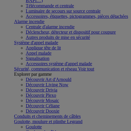
BAPI…)
Télécommande et centrale
Luminaire de secours sur source centrale
Accessoires, étiquettes, pictogrammes, pièces détachées
Alarme incendie
Centrale d'alarme incendie
Déclencheur, détecteur et dispositif pour coupure
Autres produits de mise en sécurité
Système d'appel malade
Applique tête de lit
Appel malade
Signalisation
Accessoires système d'appel malade
Sécurité, communication et réseau
Voir tout
Explorer par gamme
Découvrir Art d'Arnould
Découvrir Living Now
Découvrir Drivia
Découvrir Plexo
Découvrir Mosaic
Découvrir Céliane
Découvrir Dooxie
Conduits et cheminements de câbles
Goulotte, moulure et plinthe Legrand
Goulotte