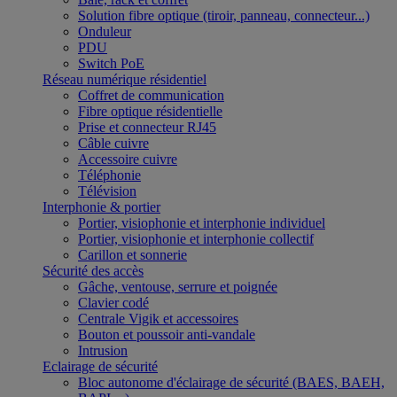
Solution fibre optique (tiroir, panneau, connecteur...)
Onduleur
PDU
Switch PoE
Réseau numérique résidentiel
Coffret de communication
Fibre optique résidentielle
Prise et connecteur RJ45
Câble cuivre
Accessoire cuivre
Téléphonie
Télévision
Interphonie & portier
Portier, visiophonie et interphonie individuel
Portier, visiophonie et interphonie collectif
Carillon et sonnerie
Sécurité des accès
Gâche, ventouse, serrure et poignée
Clavier codé
Centrale Vigik et accessoires
Bouton et poussoir anti-vandale
Intrusion
Eclairage de sécurité
Bloc autonome d'éclairage de sécurité (BAES, BAEH,