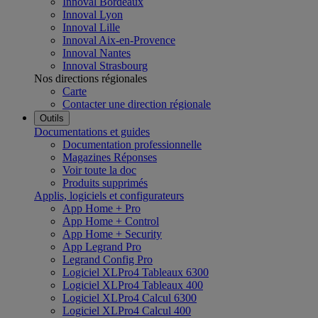
Innoval Bordeaux
Innoval Lyon
Innoval Lille
Innoval Aix-en-Provence
Innoval Nantes
Innoval Strasbourg
Nos directions régionales
Carte
Contacter une direction régionale
Outils
Documentations et guides
Documentation professionnelle
Magazines Réponses
Voir toute la doc
Produits supprimés
Applis, logiciels et configurateurs
App Home + Pro
App Home + Control
App Home + Security
App Legrand Pro
Legrand Config Pro
Logiciel XLPro4 Tableaux 6300
Logiciel XLPro4 Tableaux 400
Logiciel XLPro4 Calcul 6300
Logiciel XLPro4 Calcul 400