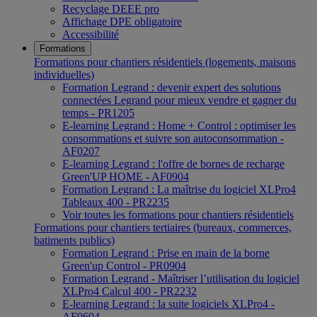
Recyclage DEEE pro
Affichage DPE obligatoire
Accessibilité
Formations
Formations pour chantiers résidentiels (logements, maisons
individuelles)
Formation Legrand : devenir expert des solutions
connectées Legrand pour mieux vendre et gagner du
temps - PR1205
E-learning Legrand : Home + Control : optimiser les
consommations et suivre son autoconsommation -
AF0207
E-learning Legrand : l'offre de bornes de recharge
Green'UP HOME - AF0904
Formation Legrand : La maîtrise du logiciel XLPro4
Tableaux 400 - PR2235
Voir toutes les formations pour chantiers résidentiels
Formations pour chantiers tertiaires (bureaux, commerces,
batiments publics)
Formation Legrand : Prise en main de la borne
Green'up Control - PR0904
Formation Legrand - Maîtriser l’utilisation du logiciel
XLPro4 Calcul 400 - PR2232
E-learning Legrand : la suite logiciels XLPro4 -
AF0604