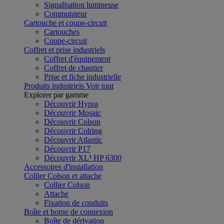
Signalisation lumineuse
Commutateur
Cartouche et coupe-circuit
Cartouches
Coupe-circuit
Coffret et prise industriels
Coffret d'équipement
Coffret de chantier
Prise et fiche industrielle
Produits industriels
Voir tout
Explorer par gamme
Découvrir Hypra
Découvrir Mosaic
Découvrir Colson
Découvrir Colring
Découvrir Atlantic
Découvrir P17
Découvrir XL³ HP 6300
Accessoires d'installation
Collier Colson et attache
Collier Colson
Attache
Fixation de conduits
Boîte et borne de connexion
Boîte de dérivation