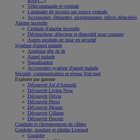
BAPI…)
Télécommande et centrale
Luminaire de secours sur source centrale
Accessoires, étiquettes, pictogrammes, pièces détachées
Alarme incendie
Centrale d'alarme incendie
Déclencheur, détecteur et dispositif pour coupure
Autres produits de mise en sécurité
Système d'appel malade
Applique tête de lit
Appel malade
Signalisation
Accessoires système d'appel malade
Sécurité, communication et réseau
Voir tout
Explorer par gamme
Découvrir Art d'Arnould
Découvrir Living Now
Découvrir Drivia
Découvrir Plexo
Découvrir Mosaic
Découvrir Céliane
Découvrir Dooxie
Conduits et cheminements de câbles
Goulotte, moulure et plinthe Legrand
Goulotte