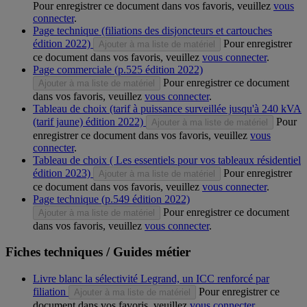
Pour enregistrer ce document dans vos favoris, veuillez
vous
connecter
.
Page technique (filiations des disjoncteurs et cartouches
édition 2022)
Pour enregistrer
Ajouter à ma liste de matériel
ce document dans vos favoris, veuillez
vous connecter
.
Page commerciale (p.525 édition 2022)
Pour enregistrer ce document
Ajouter à ma liste de matériel
dans vos favoris, veuillez
vous connecter
.
Tableau de choix (tarif à puissance surveillée jusqu'à 240 kVA
(tarif jaune) édition 2022)
Pour
Ajouter à ma liste de matériel
enregistrer ce document dans vos favoris, veuillez
vous
connecter
.
Tableau de choix ( Les essentiels pour vos tableaux résidentiel
édition 2023)
Pour enregistrer
Ajouter à ma liste de matériel
ce document dans vos favoris, veuillez
vous connecter
.
Page technique (p.549 édition 2022)
Pour enregistrer ce document
Ajouter à ma liste de matériel
dans vos favoris, veuillez
vous connecter
.
Fiches techniques / Guides métier
Livre blanc la sélectivité Legrand, un ICC renforcé par
filiation
Pour enregistrer ce
Ajouter à ma liste de matériel
document dans vos favoris, veuillez
vous connecter
.