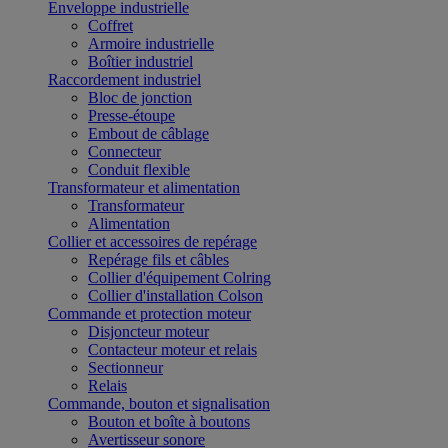
Enveloppe industrielle
Coffret
Armoire industrielle
Boîtier industriel
Raccordement industriel
Bloc de jonction
Presse-étoupe
Embout de câblage
Connecteur
Conduit flexible
Transformateur et alimentation
Transformateur
Alimentation
Collier et accessoires de repérage
Repérage fils et câbles
Collier d'équipement Colring
Collier d'installation Colson
Commande et protection moteur
Disjoncteur moteur
Contacteur moteur et relais
Sectionneur
Relais
Commande, bouton et signalisation
Bouton et boîte à boutons
Avertisseur sonore