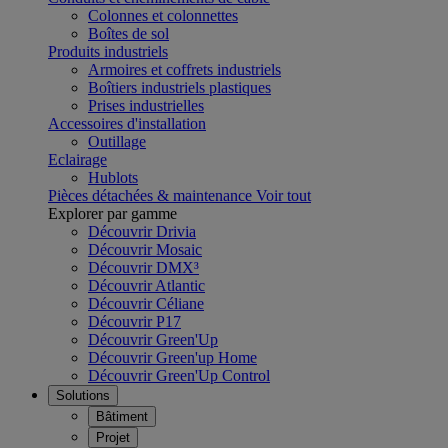
Colonnes et colonnettes
Boîtes de sol
Produits industriels
Armoires et coffrets industriels
Boîtiers industriels plastiques
Prises industrielles
Accessoires d'installation
Outillage
Eclairage
Hublots
Pièces détachées & maintenance
Voir tout
Explorer par gamme
Découvrir Drivia
Découvrir Mosaic
Découvrir DMX³
Découvrir Atlantic
Découvrir Céliane
Découvrir P17
Découvrir Green'Up
Découvrir Green'up Home
Découvrir Green'Up Control
Solutions
Bâtiment
Projet