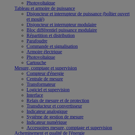
Photovoltaïque
Tableau et armoire de puissance
Disjoncteur et interrupteur de puissance (boîtier ouvert
et moulé)
Disjoncteur et interrupteur modulaire
Bloc différentiel puissance modulaire
Répartition et distribution
Parafoudre
Commande et signalisation
Armoire électrique
Photovoltaïque
Cartouche
Mesure, comptage et supervision
Compteur d'énergie
Centrale de mesure
Transformateur
Logiciel et supervision
Interface
Relais de mesure et de protection
Transducteur et convertisseur
Indicateur analogique
Système de gestion de mesure
Indicateur numérique
Accessoires mesure, comptage et supervision
Acheminement et qualité de l'énergie