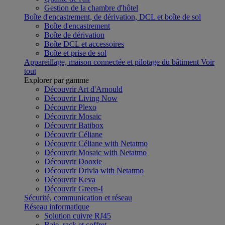
Gestion de la chambre d'hôtel
Boîte d'encastrement, de dérivation, DCL et boîte de sol
Boîte d'encastrement
Boîte de dérivation
Boîte DCL et accessoires
Boîte et prise de sol
Appareillage, maison connectée et pilotage du bâtiment
Voir
tout
Explorer par gamme
Découvrir Art d'Arnould
Découvrir Living Now
Découvrir Plexo
Découvrir Mosaic
Découvrir Batibox
Découvrir Céliane
Découvrir Céliane with Netatmo
Découvrir Mosaic with Netatmo
Découvrir Dooxie
Découvrir Drivia with Netatmo
Découvrir Keva
Découvrir Green-I
Sécurité, communication et réseau
Réseau informatique
Solution cuivre RJ45
Baie, rack et coffret