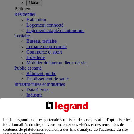
Métier
Bâtiment
Résidentiel
Habitation
Logement connecté
Logement adapté et autonomie
Tertiaire
Bureau, tertiaire
Tertiaire de proximité
Commerce et sport
Hôtellerie
Mobilier de bureau, lieux de vie
Public et santé
Bâtiment public
Établissement de santé
Infrastructures et industries
Data Center
Industrie
Infrastructures
À la une
Contrôler et planifier le fonctionnement des appareils
électriques avec le contacteur connecté
Le site legrand.fr et ses partenaires utilisent des cookies afin d'optimiser les
Répartir et optimiser son tableau électrique
fonctionnalités du site, de vous proposer des vidéos et des remontées de
Legrand Data Center Solutions : concentrer les
contenus de plateformes sociales, à des fins d'analyse de l'audience du site
expertises au service de vos performances