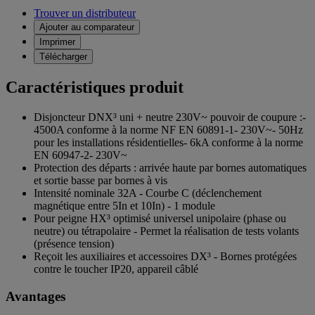
Trouver un distributeur
Ajouter au comparateur
Imprimer
Télécharger
Caractéristiques produit
Disjoncteur DNX³ uni + neutre 230V~ pouvoir de coupure :-
4500A conforme à la norme NF EN 60891-1- 230V~- 50Hz
pour les installations résidentielles- 6kA conforme à la norme
EN 60947-2- 230V~
Protection des départs : arrivée haute par bornes automatiques
et sortie basse par bornes à vis
Intensité nominale 32A - Courbe C (déclenchement
magnétique entre 5In et 10In) - 1 module
Pour peigne HX³ optimisé universel unipolaire (phase ou
neutre) ou tétrapolaire - Permet la réalisation de tests volants
(présence tension)
Reçoit les auxiliaires et accessoires DX³ - Bornes protégées
contre le toucher IP20, appareil câblé
Avantages