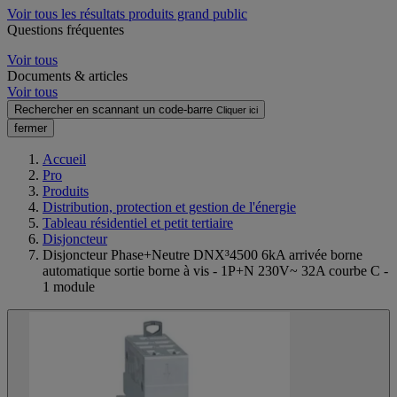
Voir tous les résultats produits grand public
Questions fréquentes
Voir tous
Documents & articles
Voir tous
Rechercher en scannant un code-barre
Cliquer ici
fermer
Accueil
Pro
Produits
Distribution, protection et gestion de l'énergie
Tableau résidentiel et petit tertiaire
Disjoncteur
Disjoncteur Phase+Neutre DNX³4500 6kA arrivée borne
automatique sortie borne à vis - 1P+N 230V~ 32A courbe C -
1 module