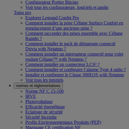
Configurateur Portier Bticino
Voir tous les configurateurs, logiciels et applis
Tutos pro
Explorer Legrand Config Pro
Comment installer la prise Céliane Surface Confort en
remplacement d’une ancienne prise ?
Comment raccorder des prises ensemble avec Céliane
Rapido ?
Comment installer le pack de démarrage connecté
Drivia with Netatmo ?
Comment installer un interrupteur connecté pour volet
roulant Céliane™ with Netatmo ?
Comment installer un connecteur LCS³ ?
Comment installer et configurer l’alarme Type 4 radio ?
Installer et configurer le Classe 300EOS with Netatmo
Voir tous les tutoriels
normes et réglementations
Norme NF C 15-100
IRVE
Photovoltaïque
Efficacité énergétique
Éclairage de sécurité
Sécurité Incendie
Profils Environnementaux Produits (PEP)
Marquage CE certification NF