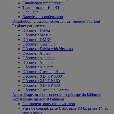
Canalisation préfabriquée
Transformateur HT-BT
Onduleur
Batteries de condensateur
Distribution, protection et gestion de l'énergie
Voir tout
Explorer par gamme
Découvrir Drivia
Découvrir Mosaic
Découvrir DMX³
Découvrir Green'Up
Découvrir Drivia with Netatmo
Découvrir Alptec
Découvrir Alpimatic
Découvrir Alpibloc
Découvrir Alpivar³
Découvrir Green'up Home
Découvrir XL³ HP 6300
Découvrir XL³ HP 160
Découvrir XL³ HP 630
Découvrir Green'Up Control
Appareillage, maison connectée et pilotage du bâtiment
Appareillage maison et bâtiment
Interrupteur, poussoir et variateur
Prise de courant, prise USB, prise RJ45, prises TV et
autres prises