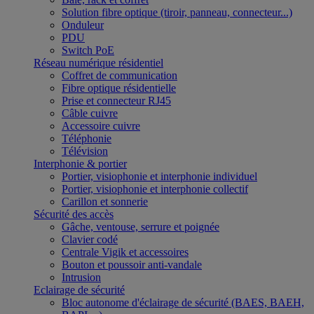
Solution fibre optique (tiroir, panneau, connecteur...)
Onduleur
PDU
Switch PoE
Réseau numérique résidentiel
Coffret de communication
Fibre optique résidentielle
Prise et connecteur RJ45
Câble cuivre
Accessoire cuivre
Téléphonie
Télévision
Interphonie & portier
Portier, visiophonie et interphonie individuel
Portier, visiophonie et interphonie collectif
Carillon et sonnerie
Sécurité des accès
Gâche, ventouse, serrure et poignée
Clavier codé
Centrale Vigik et accessoires
Bouton et poussoir anti-vandale
Intrusion
Eclairage de sécurité
Bloc autonome d'éclairage de sécurité (BAES, BAEH,