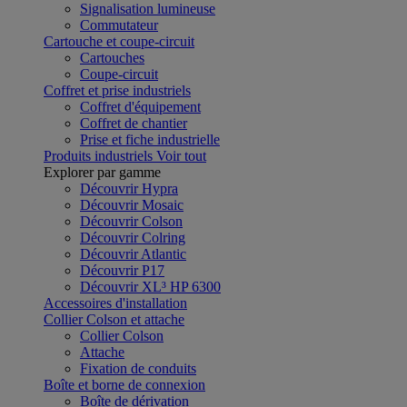
Signalisation lumineuse
Commutateur
Cartouche et coupe-circuit
Cartouches
Coupe-circuit
Coffret et prise industriels
Coffret d'équipement
Coffret de chantier
Prise et fiche industrielle
Produits industriels
Voir tout
Explorer par gamme
Découvrir Hypra
Découvrir Mosaic
Découvrir Colson
Découvrir Colring
Découvrir Atlantic
Découvrir P17
Découvrir XL³ HP 6300
Accessoires d'installation
Collier Colson et attache
Collier Colson
Attache
Fixation de conduits
Boîte et borne de connexion
Boîte de dérivation