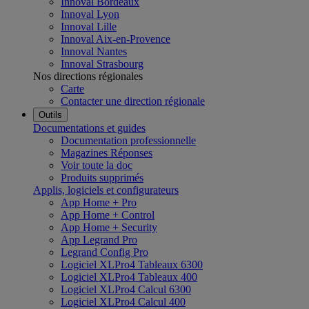
Innoval Bordeaux
Innoval Lyon
Innoval Lille
Innoval Aix-en-Provence
Innoval Nantes
Innoval Strasbourg
Nos directions régionales
Carte
Contacter une direction régionale
Outils
Documentations et guides
Documentation professionnelle
Magazines Réponses
Voir toute la doc
Produits supprimés
Applis, logiciels et configurateurs
App Home + Pro
App Home + Control
App Home + Security
App Legrand Pro
Legrand Config Pro
Logiciel XLPro4 Tableaux 6300
Logiciel XLPro4 Tableaux 400
Logiciel XLPro4 Calcul 6300
Logiciel XLPro4 Calcul 400