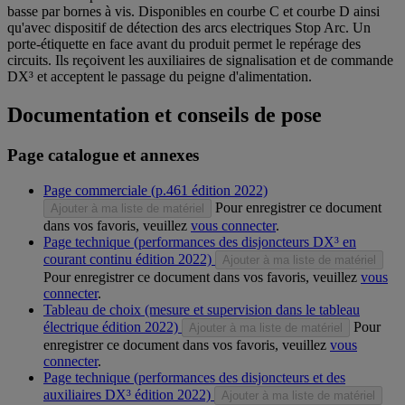
basse par bornes à vis. Disponibles en courbe C et courbe D ainsi
qu'avec dispositif de détection des arcs electriques Stop Arc. Un
porte-étiquette en face avant du produit permet le repérage des
circuits. Ils reçoivent les auxiliaires de signalisation et de commande
DX³ et acceptent le passage du peigne d'alimentation.
Documentation et conseils de pose
Page catalogue et annexes
Page commerciale (p.461 édition 2022)
Pour enregistrer ce document
Ajouter à ma liste de matériel
dans vos favoris, veuillez
vous connecter
.
Page technique (performances des disjoncteurs DX³ en
courant continu édition 2022)
Ajouter à ma liste de matériel
Pour enregistrer ce document dans vos favoris, veuillez
vous
connecter
.
Tableau de choix (mesure et supervision dans le tableau
électrique édition 2022)
Pour
Ajouter à ma liste de matériel
enregistrer ce document dans vos favoris, veuillez
vous
connecter
.
Page technique (performances des disjoncteurs et des
auxiliaires DX³ édition 2022)
Ajouter à ma liste de matériel