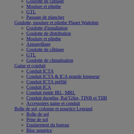
Goulotte de câblage
Moulure et plinthe
GTL
Passage de plancher
Goulotte, moulure et plinthe Planet Wattohm
Goulotte d'installation
Goulotte de distribution
Moulure et plinthe
Appareillage
Goulotte de câblage
GTL
Goulotte de climatisation
Gaine et conduit
Conduit ICTA
Conduit ICTA & ICA grande longueur
Conduit ICTA préfilé
Conduit ICA
Conduit rigide IRL, MRL
Conduit duogliss, Rai’Gliss, TINB et TIIB
Accessoires gaine et conduit
Boîte de sol, colonne et nourrice Legrand
Boîte de sol
Prise de sol
Equipement du bureau
Bloc nourrice