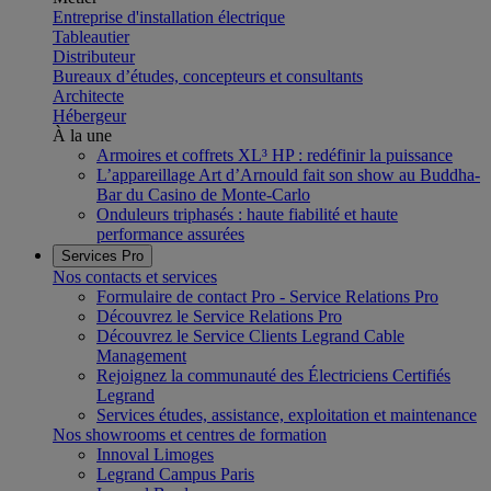
Entreprise d'installation électrique
Tableautier
Distributeur
Bureaux d’études, concepteurs et consultants
Architecte
Hébergeur
À la une
Armoires et coffrets XL³ HP : redéfinir la puissance
L’appareillage Art d’Arnould fait son show au Buddha-
Bar du Casino de Monte-Carlo
Onduleurs triphasés : haute fiabilité et haute
performance assurées
Services Pro
Nos contacts et services
Formulaire de contact Pro - Service Relations Pro
Découvrez le Service Relations Pro
Découvrez le Service Clients Legrand Cable
Management
Rejoignez la communauté des Électriciens Certifiés
Legrand
Services études, assistance, exploitation et maintenance
Nos showrooms et centres de formation
Innoval Limoges
Legrand Campus Paris