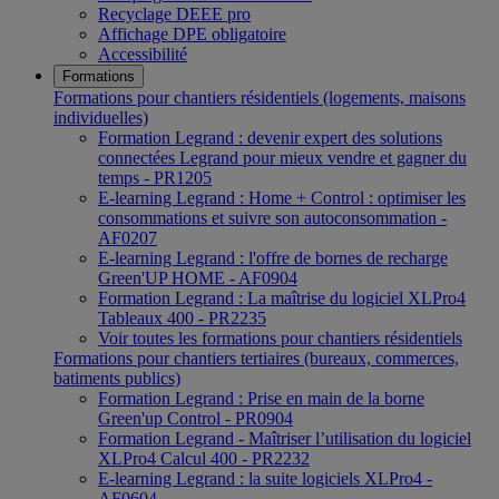
Recyclage DEEE pro
Affichage DPE obligatoire
Accessibilité
Formations
Formations pour chantiers résidentiels (logements, maisons
individuelles)
Formation Legrand : devenir expert des solutions
connectées Legrand pour mieux vendre et gagner du
temps - PR1205
E-learning Legrand : Home + Control : optimiser les
consommations et suivre son autoconsommation -
AF0207
E-learning Legrand : l'offre de bornes de recharge
Green'UP HOME - AF0904
Formation Legrand : La maîtrise du logiciel XLPro4
Tableaux 400 - PR2235
Voir toutes les formations pour chantiers résidentiels
Formations pour chantiers tertiaires (bureaux, commerces,
batiments publics)
Formation Legrand : Prise en main de la borne
Green'up Control - PR0904
Formation Legrand - Maîtriser l’utilisation du logiciel
XLPro4 Calcul 400 - PR2232
E-learning Legrand : la suite logiciels XLPro4 -
AF0604