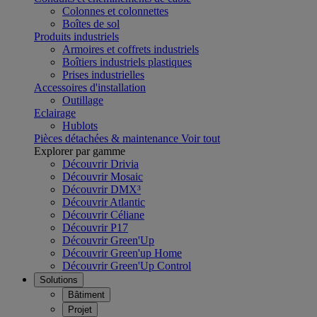
Colonnes et colonnettes
Boîtes de sol
Produits industriels
Armoires et coffrets industriels
Boîtiers industriels plastiques
Prises industrielles
Accessoires d'installation
Outillage
Eclairage
Hublots
Pièces détachées & maintenance
Voir tout
Explorer par gamme
Découvrir Drivia
Découvrir Mosaic
Découvrir DMX³
Découvrir Atlantic
Découvrir Céliane
Découvrir P17
Découvrir Green'Up
Découvrir Green'up Home
Découvrir Green'Up Control
Solutions
Bâtiment
Projet