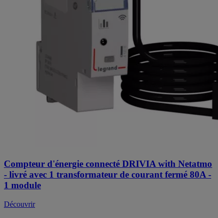
Compteur d'énergie connecté DRIVIA with Netatmo
- livré avec 1 transformateur de courant fermé 80A -
1 module
Découvrir