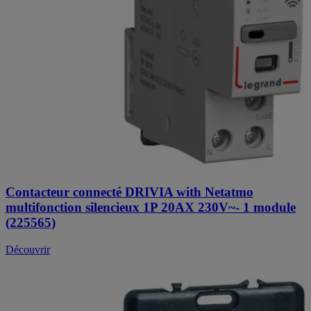
Contacteur connecté DRIVIA with Netatmo
multifonction silencieux 1P 20AX 230V~- 1 module
(225565)
Découvrir