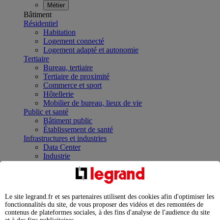
Métier
Bâtiment
Résidentiel
Habitation
Logement connecté
Logement adapté et autonomie
Tertiaire
Bureau, tertiaire
Tertiaire de proximité
Commerce et sport
Hôtellerie
Mobilier de bureau, lieux de vie
Public et santé
Bâtiment public
Établissement de santé
Infrastructures et industries
Data Center
Industrie
Infrastructures
À la une
Contrôler et planifier le fonctionnement des appareils
électriques avec le contacteur connecté
Le site legrand.fr et ses partenaires utilisent des cookies afin d'optimiser les
Répartir et optimiser son tableau électrique
fonctionnalités du site, de vous proposer des vidéos et des remontées de
Legrand Data Center Solutions : concentrer les
contenus de plateformes sociales, à des fins d'analyse de l'audience du site
expertises au service de vos performances