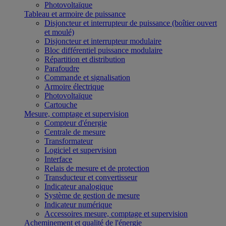
Photovoltaïque
Tableau et armoire de puissance
Disjoncteur et interrupteur de puissance (boîtier ouvert
et moulé)
Disjoncteur et interrupteur modulaire
Bloc différentiel puissance modulaire
Répartition et distribution
Parafoudre
Commande et signalisation
Armoire électrique
Photovoltaïque
Cartouche
Mesure, comptage et supervision
Compteur d'énergie
Centrale de mesure
Transformateur
Logiciel et supervision
Interface
Relais de mesure et de protection
Transducteur et convertisseur
Indicateur analogique
Système de gestion de mesure
Indicateur numérique
Accessoires mesure, comptage et supervision
Acheminement et qualité de l'énergie