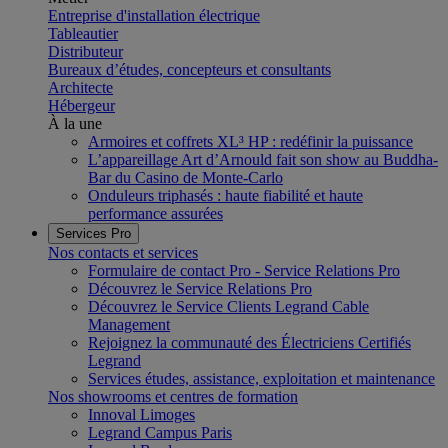
Entreprise d'installation électrique
Tableautier
Distributeur
Bureaux d’études, concepteurs et consultants
Architecte
Hébergeur
À la une
Armoires et coffrets XL³ HP : redéfinir la puissance
L’appareillage Art d’Arnould fait son show au Buddha-
Bar du Casino de Monte-Carlo
Onduleurs triphasés : haute fiabilité et haute
performance assurées
Services Pro
Nos contacts et services
Formulaire de contact Pro - Service Relations Pro
Découvrez le Service Relations Pro
Découvrez le Service Clients Legrand Cable
Management
Rejoignez la communauté des Électriciens Certifiés
Legrand
Services études, assistance, exploitation et maintenance
Nos showrooms et centres de formation
Innoval Limoges
Legrand Campus Paris