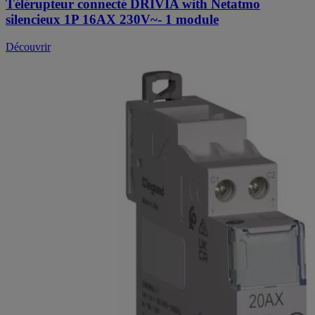
Télérupteur connecté DRIVIA with Netatmo
silencieux 1P 16AX 230V~- 1 module
Découvrir