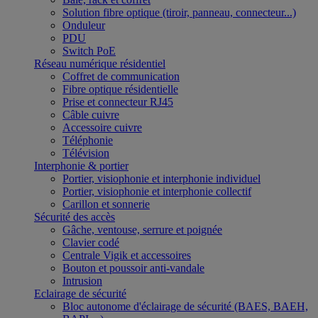
Solution fibre optique (tiroir, panneau, connecteur...)
Onduleur
PDU
Switch PoE
Réseau numérique résidentiel
Coffret de communication
Fibre optique résidentielle
Prise et connecteur RJ45
Câble cuivre
Accessoire cuivre
Téléphonie
Télévision
Interphonie & portier
Portier, visiophonie et interphonie individuel
Portier, visiophonie et interphonie collectif
Carillon et sonnerie
Sécurité des accès
Gâche, ventouse, serrure et poignée
Clavier codé
Centrale Vigik et accessoires
Bouton et poussoir anti-vandale
Intrusion
Eclairage de sécurité
Bloc autonome d'éclairage de sécurité (BAES, BAEH,