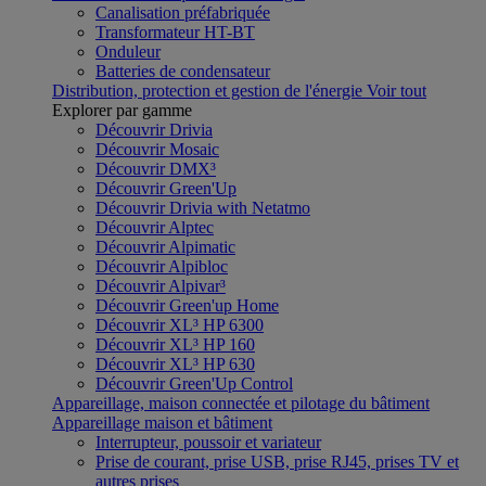
Canalisation préfabriquée
Transformateur HT-BT
Onduleur
Batteries de condensateur
Distribution, protection et gestion de l'énergie
Voir tout
Explorer par gamme
Découvrir Drivia
Découvrir Mosaic
Découvrir DMX³
Découvrir Green'Up
Découvrir Drivia with Netatmo
Découvrir Alptec
Découvrir Alpimatic
Découvrir Alpibloc
Découvrir Alpivar³
Découvrir Green'up Home
Découvrir XL³ HP 6300
Découvrir XL³ HP 160
Découvrir XL³ HP 630
Découvrir Green'Up Control
Appareillage, maison connectée et pilotage du bâtiment
Appareillage maison et bâtiment
Interrupteur, poussoir et variateur
Prise de courant, prise USB, prise RJ45, prises TV et
autres prises