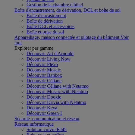
Gestion de la chambre d'hôtel
Boîte d'encastrement, de dérivation, DCL et boîte de sol
Boîte d'encastrement
Boîte de dérivation
Boîte DCL et accessoires
Boîte et prise de sol
Appareillage, maison connectée et pilotage du bâtiment
Voir
tout
Explorer par gamme
Découvrir Art d'Arnould
Découvrir Living Now
Découvrir Plexo
Découvrir Mosaic
Découvrir Batibox
Découvrir Céliane
Découvrir Céliane with Netatmo
Découvrir Mosaic with Netatmo
Découvrir Dooxie
Découvrir Drivia with Netatmo
Découvrir Keva
Découvrir Green-I
Sécurité, communication et réseau
Réseau informatique
Solution cuivre RJ45
Baie, rack et coffret