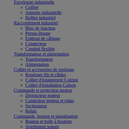
Enveloppe industrielle
Coffret
Armoire industrielle
Boîtier industriel
Raccordement industriel
Bloc de jonction
Presse-étoupe
Embout de câblage
Connecteur
Conduit flexible
Transformateur et alimentation
Transformateur
Alimentation
Collier et accessoires de repérage
Repérage fils et câbles
Collier d'équipement Colring
Collier d'installation Colson
Commande et protection moteur
Disjoncteur moteur
Contacteur moteur et relais
Sectionneur
Relais
Commande, bouton et signalisation
Bouton et boîte à boutons
Avertisseur sonore