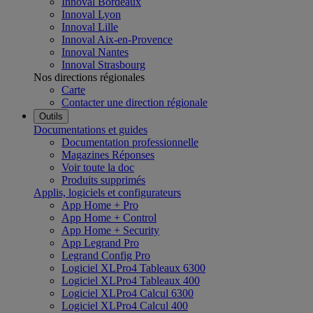
Innoval Bordeaux
Innoval Lyon
Innoval Lille
Innoval Aix-en-Provence
Innoval Nantes
Innoval Strasbourg
Nos directions régionales
Carte
Contacter une direction régionale
Outils
Documentations et guides
Documentation professionnelle
Magazines Réponses
Voir toute la doc
Produits supprimés
Applis, logiciels et configurateurs
App Home + Pro
App Home + Control
App Home + Security
App Legrand Pro
Legrand Config Pro
Logiciel XLPro4 Tableaux 6300
Logiciel XLPro4 Tableaux 400
Logiciel XLPro4 Calcul 6300
Logiciel XLPro4 Calcul 400