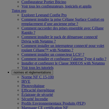
Configurateur Portier Bticino
Voir tous les configurateurs, logiciels et applis
Tutos pro
Explorer Legrand Config Pro
Comment installer la prise Céliane Surface Confort en
remplacement d’une ancienne prise ?
Comment raccorder des prises ensemble avec Céliane
Rapido ?
Comment installer le pack de démarrage connecté
Drivia with Netatmo ?
Comment installer un interrupteur connecté pour volet
roulant Céliane™ with Netatmo ?
Comment installer un connecteur LCS³ ?
Comment installer et configurer l’alarme Type 4 radio ?
Installer et configurer le Classe 300EOS with Netatmo
Voir tous les tutoriels
normes et réglementations
Norme NF C 15-100
IRVE
Photovoltaïque
Efficacité énergétique
Éclairage de sécurité
Sécurité Incendie
Profils Environnementaux Produits (PEP)
Marquage CE certification NF