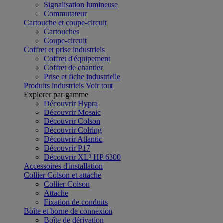
Signalisation lumineuse
Commutateur
Cartouche et coupe-circuit
Cartouches
Coupe-circuit
Coffret et prise industriels
Coffret d'équipement
Coffret de chantier
Prise et fiche industrielle
Produits industriels
Voir tout
Explorer par gamme
Découvrir Hypra
Découvrir Mosaic
Découvrir Colson
Découvrir Colring
Découvrir Atlantic
Découvrir P17
Découvrir XL³ HP 6300
Accessoires d'installation
Collier Colson et attache
Collier Colson
Attache
Fixation de conduits
Boîte et borne de connexion
Boîte de dérivation