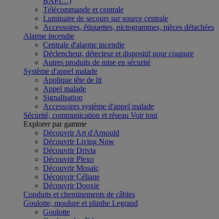
BAPI…)
Télécommande et centrale
Luminaire de secours sur source centrale
Accessoires, étiquettes, pictogrammes, pièces détachées
Alarme incendie
Centrale d'alarme incendie
Déclencheur, détecteur et dispositif pour coupure
Autres produits de mise en sécurité
Système d'appel malade
Applique tête de lit
Appel malade
Signalisation
Accessoires système d'appel malade
Sécurité, communication et réseau
Voir tout
Explorer par gamme
Découvrir Art d'Arnould
Découvrir Living Now
Découvrir Drivia
Découvrir Plexo
Découvrir Mosaic
Découvrir Céliane
Découvrir Dooxie
Conduits et cheminements de câbles
Goulotte, moulure et plinthe Legrand
Goulotte