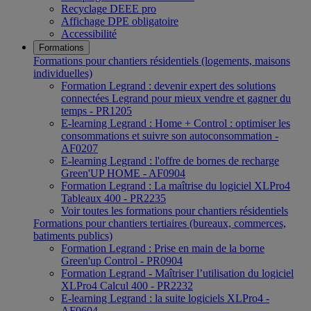
Recyclage DEEE pro
Affichage DPE obligatoire
Accessibilité
Formations
Formations pour chantiers résidentiels (logements, maisons
individuelles)
Formation Legrand : devenir expert des solutions
connectées Legrand pour mieux vendre et gagner du
temps - PR1205
E-learning Legrand : Home + Control : optimiser les
consommations et suivre son autoconsommation -
AF0207
E-learning Legrand : l'offre de bornes de recharge
Green'UP HOME - AF0904
Formation Legrand : La maîtrise du logiciel XLPro4
Tableaux 400 - PR2235
Voir toutes les formations pour chantiers résidentiels
Formations pour chantiers tertiaires (bureaux, commerces,
batiments publics)
Formation Legrand : Prise en main de la borne
Green'up Control - PR0904
Formation Legrand - Maîtriser l’utilisation du logiciel
XLPro4 Calcul 400 - PR2232
E-learning Legrand : la suite logiciels XLPro4 -
AF0604