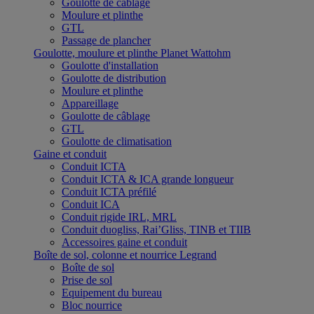
Goulotte de câblage
Moulure et plinthe
GTL
Passage de plancher
Goulotte, moulure et plinthe Planet Wattohm
Goulotte d'installation
Goulotte de distribution
Moulure et plinthe
Appareillage
Goulotte de câblage
GTL
Goulotte de climatisation
Gaine et conduit
Conduit ICTA
Conduit ICTA & ICA grande longueur
Conduit ICTA préfilé
Conduit ICA
Conduit rigide IRL, MRL
Conduit duogliss, Rai’Gliss, TINB et TIIB
Accessoires gaine et conduit
Boîte de sol, colonne et nourrice Legrand
Boîte de sol
Prise de sol
Equipement du bureau
Bloc nourrice