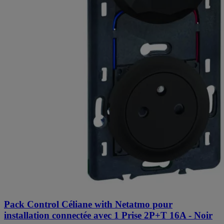
Pack Control Céliane with Netatmo pour
installation connectée avec 1 Prise 2P+T 16A - Noir