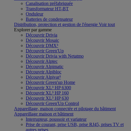
Canalisation préfabriquée
Transformateur HT-BT
Onduleur
Batteries de condensateur
Distribution, protection et gestion de l'énergie
Voir tout
Explorer par gamme
Découvrir Drivia
Découvrir Mosaic
Découvrir DMX³
Découvrir Green'Up
Découvrir Drivia with Netatmo
Découvrir Alptec
Découvrir Alpimatic
Découvrir Alpibloc
Découvrir Alpivar³
Découvrir Green'up Home
Découvrir XL³ HP 6300
Découvrir XL³ HP 160
Découvrir XL³ HP 630
Découvrir Green'Up Control
Appareillage, maison connectée et pilotage du bâtiment
Appareillage maison et bâtiment
Interrupteur, poussoir et variateur
Prise de courant, prise USB, prise RJ45, prises TV et
autres prises