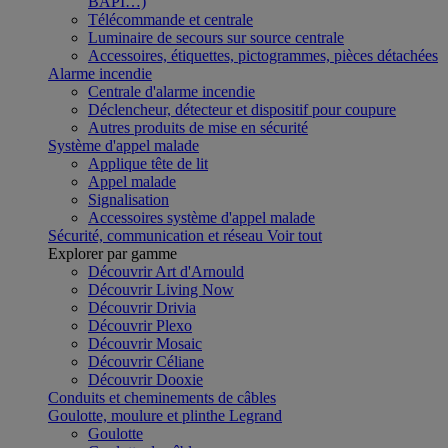
BAPI…)
Télécommande et centrale
Luminaire de secours sur source centrale
Accessoires, étiquettes, pictogrammes, pièces détachées
Alarme incendie
Centrale d'alarme incendie
Déclencheur, détecteur et dispositif pour coupure
Autres produits de mise en sécurité
Système d'appel malade
Applique tête de lit
Appel malade
Signalisation
Accessoires système d'appel malade
Sécurité, communication et réseau
Voir tout
Explorer par gamme
Découvrir Art d'Arnould
Découvrir Living Now
Découvrir Drivia
Découvrir Plexo
Découvrir Mosaic
Découvrir Céliane
Découvrir Dooxie
Conduits et cheminements de câbles
Goulotte, moulure et plinthe Legrand
Goulotte