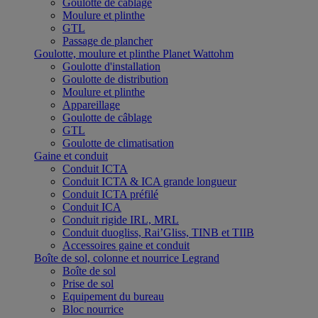
Goulotte de câblage
Moulure et plinthe
GTL
Passage de plancher
Goulotte, moulure et plinthe Planet Wattohm
Goulotte d'installation
Goulotte de distribution
Moulure et plinthe
Appareillage
Goulotte de câblage
GTL
Goulotte de climatisation
Gaine et conduit
Conduit ICTA
Conduit ICTA & ICA grande longueur
Conduit ICTA préfilé
Conduit ICA
Conduit rigide IRL, MRL
Conduit duogliss, Rai’Gliss, TINB et TIIB
Accessoires gaine et conduit
Boîte de sol, colonne et nourrice Legrand
Boîte de sol
Prise de sol
Equipement du bureau
Bloc nourrice