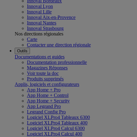
Innoval Bordeaux
Innoval Lyon
Innoval Lille
Innoval Aix-en-Provence
Innoval Nantes
Innoval Strasbourg
Nos directions régionales
Carte
Contacter une direction régionale
Outils
Documentations et guides
Documentation professionnelle
Magazines Réponses
Voir toute la doc
Produits supprimés
Applis, logiciels et configurateurs
App Home + Pro
App Home + Control
App Home + Security
App Legrand Pro
Legrand Config Pro
Logiciel XLPro4 Tableaux 6300
Logiciel XLPro4 Tableaux 400
Logiciel XLPro4 Calcul 6300
Logiciel XLPro4 Calcul 400