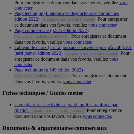
Pour enregistrer ce document dans vos favoris, veuillez
vous
connecter
.
Page technique (filiations des disjoncteurs et cartouches
édition 2022)
Pour enregistrer
Ajouter à ma liste de matériel
ce document dans vos favoris, veuillez
vous connecter
.
Page commerciale (p.525 édition 2022)
Pour enregistrer ce document
Ajouter à ma liste de matériel
dans vos favoris, veuillez
vous connecter
.
Tableau de choix (tarif à puissance surveillée jusqu'à 240 kVA
(tarif jaune) édition 2022)
Pour
Ajouter à ma liste de matériel
enregistrer ce document dans vos favoris, veuillez
vous
connecter
.
Page technique (p.549 édition 2022)
Pour enregistrer ce document
Ajouter à ma liste de matériel
dans vos favoris, veuillez
vous connecter
.
Fiches techniques / Guides métier
Livre blanc la sélectivité Legrand, un ICC renforcé par
filiation
Pour enregistrer ce
Ajouter à ma liste de matériel
document dans vos favoris, veuillez
vous connecter
.
Documents & argumentaires commerciaux