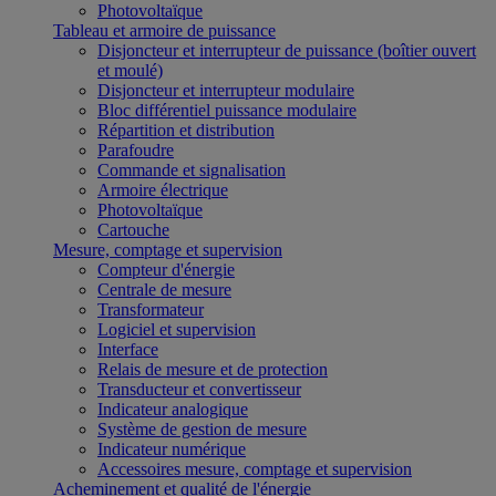
Photovoltaïque
Tableau et armoire de puissance
Disjoncteur et interrupteur de puissance (boîtier ouvert
et moulé)
Disjoncteur et interrupteur modulaire
Bloc différentiel puissance modulaire
Répartition et distribution
Parafoudre
Commande et signalisation
Armoire électrique
Photovoltaïque
Cartouche
Mesure, comptage et supervision
Compteur d'énergie
Centrale de mesure
Transformateur
Logiciel et supervision
Interface
Relais de mesure et de protection
Transducteur et convertisseur
Indicateur analogique
Système de gestion de mesure
Indicateur numérique
Accessoires mesure, comptage et supervision
Acheminement et qualité de l'énergie