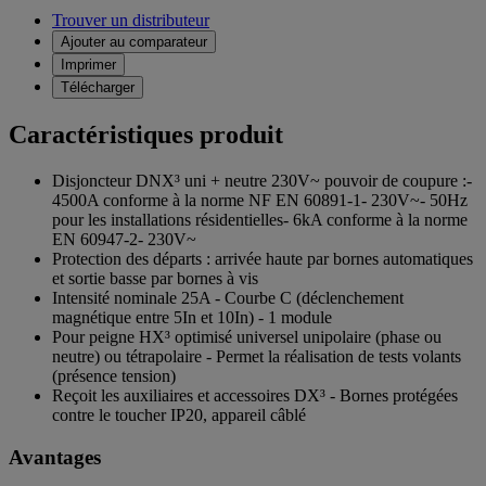
Trouver un distributeur
Ajouter au comparateur
Imprimer
Télécharger
Caractéristiques produit
Disjoncteur DNX³ uni + neutre 230V~ pouvoir de coupure :-
4500A conforme à la norme NF EN 60891-1- 230V~- 50Hz
pour les installations résidentielles- 6kA conforme à la norme
EN 60947-2- 230V~
Protection des départs : arrivée haute par bornes automatiques
et sortie basse par bornes à vis
Intensité nominale 25A - Courbe C (déclenchement
magnétique entre 5In et 10In) - 1 module
Pour peigne HX³ optimisé universel unipolaire (phase ou
neutre) ou tétrapolaire - Permet la réalisation de tests volants
(présence tension)
Reçoit les auxiliaires et accessoires DX³ - Bornes protégées
contre le toucher IP20, appareil câblé
Avantages