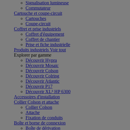
Signalisation lumineuse
Commutateur
Cartouche et coupe-circuit
Cartouches
Coupe-circuit
Coffret et prise industriels
Coffret d'équipement
Coffret de chantier
Prise et fiche industrielle
Produits industriels
Voir tout
Explorer par gamme
Découvrir Hypra
Découvrir Mosaic
Découvrir Colson
Découvrir Colring
Découvrir Atlantic
Découvrir P17
Découvrir XL³ HP 6300
Accessoires d'installation
Collier Colson et attache
Collier Colson
Attache
Fixation de conduits
Boîte et borne de connexion
Boîte de dérivation