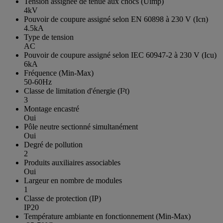
Tension assignée de tenue aux chocs (Uimp)
4kV
Pouvoir de coupure assigné selon EN 60898 à 230 V (Icn)
4.5kA
Type de tension
AC
Pouvoir de coupure assigné selon IEC 60947-2 à 230 V (Icu)
6kA
Fréquence (Min-Max)
50-60Hz
Classe de limitation d'énergie (I²t)
3
Montage encastré
Oui
Pôle neutre sectionné simultanément
Oui
Degré de pollution
2
Produits auxiliaires associables
Oui
Largeur en nombre de modules
1
Classe de protection (IP)
IP20
Température ambiante en fonctionnement (Min-Max)