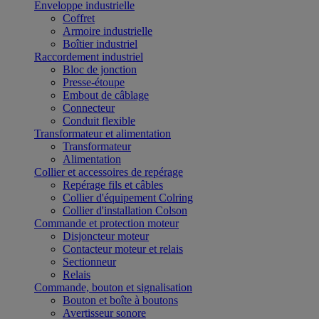
Enveloppe industrielle
Coffret
Armoire industrielle
Boîtier industriel
Raccordement industriel
Bloc de jonction
Presse-étoupe
Embout de câblage
Connecteur
Conduit flexible
Transformateur et alimentation
Transformateur
Alimentation
Collier et accessoires de repérage
Repérage fils et câbles
Collier d'équipement Colring
Collier d'installation Colson
Commande et protection moteur
Disjoncteur moteur
Contacteur moteur et relais
Sectionneur
Relais
Commande, bouton et signalisation
Bouton et boîte à boutons
Avertisseur sonore