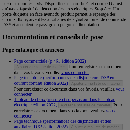
basse par bornes à vis. Disponibles en courbe C et courbe D ainsi
qu'avec dispositif de détection des arcs electriques Stop Arc. Un
porte-étiquette en face avant du produit permet le repérage des
circuits. Ils reçoivent les auxiliaires de signalisation et de commande
DX³ et acceptent le passage du peigne d'alimentation.
Documentation et conseils de pose
Page catalogue et annexes
Page commerciale (p.461 édition 2022)
Pour enregistrer ce document
Ajouter à ma liste de matériel
dans vos favoris, veuillez
vous connecter
.
Page technique (performances des disjoncteurs DX³ en
courant continu édition 2022)
Ajouter à ma liste de matériel
Pour enregistrer ce document dans vos favoris, veuillez
vous
connecter
.
Tableau de choix (mesure et supervision dans le tableau
électrique édition 2022)
Pour
Ajouter à ma liste de matériel
enregistrer ce document dans vos favoris, veuillez
vous
connecter
.
Page technique (performances des disjoncteurs et des
auxiliaires DX³ édition 2022)
Ajouter à ma liste de matériel