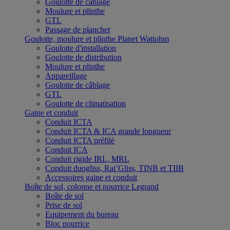
Goulotte de câblage
Moulure et plinthe
GTL
Passage de plancher
Goulotte, moulure et plinthe Planet Wattohm
Goulotte d'installation
Goulotte de distribution
Moulure et plinthe
Appareillage
Goulotte de câblage
GTL
Goulotte de climatisation
Gaine et conduit
Conduit ICTA
Conduit ICTA & ICA grande longueur
Conduit ICTA préfilé
Conduit ICA
Conduit rigide IRL, MRL
Conduit duogliss, Rai’Gliss, TINB et TIIB
Accessoires gaine et conduit
Boîte de sol, colonne et nourrice Legrand
Boîte de sol
Prise de sol
Equipement du bureau
Bloc nourrice