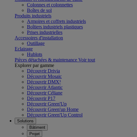
Colonnes et colonnettes
Boîtes de sol
Produits industriels
Armoires et coffrets industriels
Boîtiers industriels plastiques
Prises industrielles
Accessoires d'installation
Outillage
Eclairage
Hublots
Pièces détachées & maintenance
Voir tout
Explorer par gamme
Découvrir Drivia
Découvrir Mosaic
Découvrir DMX³
Découvrir Atlantic
Découvrir Céliane
Découvrir P17
Découvrir Green'Up
Découvrir Green'up Home
Découvrir Green'Up Control
Solutions
Bâtiment
Projet