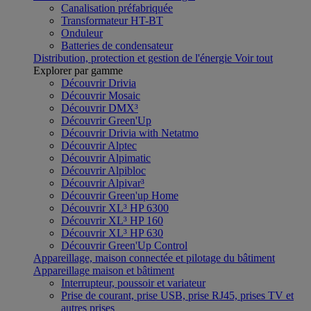
Canalisation préfabriquée
Transformateur HT-BT
Onduleur
Batteries de condensateur
Distribution, protection et gestion de l'énergie
Voir tout
Explorer par gamme
Découvrir Drivia
Découvrir Mosaic
Découvrir DMX³
Découvrir Green'Up
Découvrir Drivia with Netatmo
Découvrir Alptec
Découvrir Alpimatic
Découvrir Alpibloc
Découvrir Alpivar³
Découvrir Green'up Home
Découvrir XL³ HP 6300
Découvrir XL³ HP 160
Découvrir XL³ HP 630
Découvrir Green'Up Control
Appareillage, maison connectée et pilotage du bâtiment
Appareillage maison et bâtiment
Interrupteur, poussoir et variateur
Prise de courant, prise USB, prise RJ45, prises TV et
autres prises