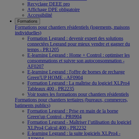
Recyclage DEEE pro
Affichage DPE obligatoire
Accessibilité
Formations
Formations pour chantiers résidentiels (logements, maisons
individuelles)
Formation Legrand : devenir expert des solutions
connectées Legrand pour mieux vendre et gagner du
temps - PR1205
E-learning Legrand : Home + Control : optimiser les
consommations et suivre son autoconsommation -
AF0207
E-learning Legrand : l'offre de bornes de recharge
Green'UP HOME - AF0904
Formation Legrand : La maîtrise du logiciel XLPro4
Tableaux 400 - PR2235
Voir toutes les formations pour chantiers résidentiels
Formations pour chantiers tertiaires (bureaux, commerces,
batiments publics)
Formation Legrand : Prise en main de la borne
Green'up Control - PR0904
Formation Legrand - Maîtriser l’utilisation du logiciel
XLPro4 Calcul 400 - PR2232
E-learning Legrand : la suite logiciels XLPro4 -
AF0604