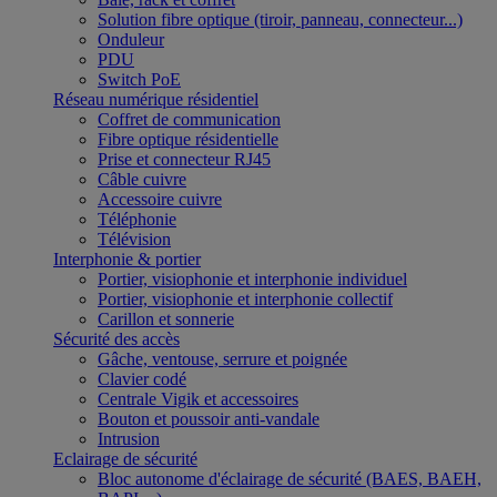
Solution fibre optique (tiroir, panneau, connecteur...)
Onduleur
PDU
Switch PoE
Réseau numérique résidentiel
Coffret de communication
Fibre optique résidentielle
Prise et connecteur RJ45
Câble cuivre
Accessoire cuivre
Téléphonie
Télévision
Interphonie & portier
Portier, visiophonie et interphonie individuel
Portier, visiophonie et interphonie collectif
Carillon et sonnerie
Sécurité des accès
Gâche, ventouse, serrure et poignée
Clavier codé
Centrale Vigik et accessoires
Bouton et poussoir anti-vandale
Intrusion
Eclairage de sécurité
Bloc autonome d'éclairage de sécurité (BAES, BAEH,