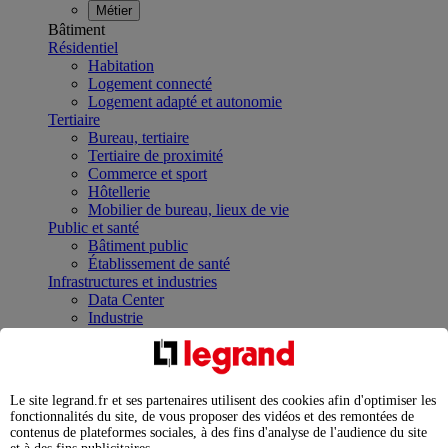
Métier
Bâtiment
Résidentiel
Habitation
Logement connecté
Logement adapté et autonomie
Tertiaire
Bureau, tertiaire
Tertiaire de proximité
Commerce et sport
Hôtellerie
Mobilier de bureau, lieux de vie
Public et santé
Bâtiment public
Établissement de santé
Infrastructures et industries
Data Center
Industrie
Infrastructures
À la une
Contrôler et planifier le fonctionnement des appareils
électriques avec le contacteur connecté
Le site legrand.fr et ses partenaires utilisent des cookies afin d'optimiser les
Répartir et optimiser son tableau électrique
fonctionnalités du site, de vous proposer des vidéos et des remontées de
Legrand Data Center Solutions : concentrer les
contenus de plateformes sociales, à des fins d'analyse de l'audience du site
expertises au service de vos performances