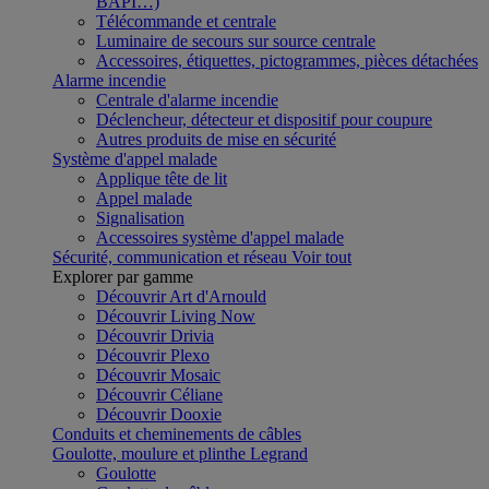
BAPI…)
Télécommande et centrale
Luminaire de secours sur source centrale
Accessoires, étiquettes, pictogrammes, pièces détachées
Alarme incendie
Centrale d'alarme incendie
Déclencheur, détecteur et dispositif pour coupure
Autres produits de mise en sécurité
Système d'appel malade
Applique tête de lit
Appel malade
Signalisation
Accessoires système d'appel malade
Sécurité, communication et réseau
Voir tout
Explorer par gamme
Découvrir Art d'Arnould
Découvrir Living Now
Découvrir Drivia
Découvrir Plexo
Découvrir Mosaic
Découvrir Céliane
Découvrir Dooxie
Conduits et cheminements de câbles
Goulotte, moulure et plinthe Legrand
Goulotte