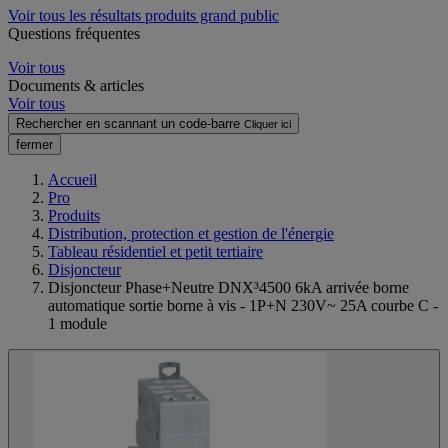
Voir tous les résultats produits grand public
Questions fréquentes
Voir tous
Documents & articles
Voir tous
Rechercher en scannant un code-barre
Cliquer ici
fermer
Accueil
Pro
Produits
Distribution, protection et gestion de l'énergie
Tableau résidentiel et petit tertiaire
Disjoncteur
Disjoncteur Phase+Neutre DNX³4500 6kA arrivée borne
automatique sortie borne à vis - 1P+N 230V~ 25A courbe C -
1 module