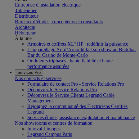
Entreprise d'installation électrique
Tableautier
Distributeur
Bureaux d’études, concepteurs et consultants
Architecte
Hébergeur
À la une
Armoires et coffrets XL³ HP : redéfinir la puissance
L’appareillage Art d’Arnould fait son show au Buddha-
Bar du Casino de Monte-Carlo
Onduleurs triphasés : haute fiabilité et haute
performance assurées
Services Pro
Nos contacts et services
Formulaire de contact Pro - Service Relations Pro
Découvrez le Service Relations Pro
Découvrez le Service Clients Legrand Cable
Management
Rejoignez la communauté des Électriciens Certifiés
Legrand
Services études, assistance, exploitation et maintenance
Nos showrooms et centres de formation
Innoval Limoges
Legrand Campus Paris