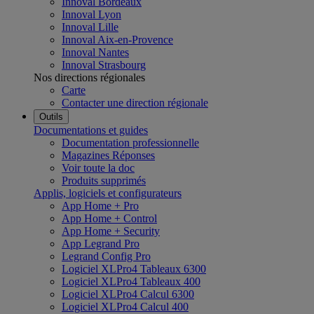
Innoval Bordeaux
Innoval Lyon
Innoval Lille
Innoval Aix-en-Provence
Innoval Nantes
Innoval Strasbourg
Nos directions régionales
Carte
Contacter une direction régionale
Outils
Documentations et guides
Documentation professionnelle
Magazines Réponses
Voir toute la doc
Produits supprimés
Applis, logiciels et configurateurs
App Home + Pro
App Home + Control
App Home + Security
App Legrand Pro
Legrand Config Pro
Logiciel XLPro4 Tableaux 6300
Logiciel XLPro4 Tableaux 400
Logiciel XLPro4 Calcul 6300
Logiciel XLPro4 Calcul 400