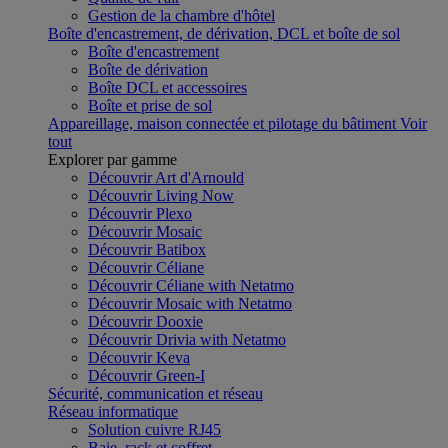
Gestion de la chambre d'hôtel
Boîte d'encastrement, de dérivation, DCL et boîte de sol
Boîte d'encastrement
Boîte de dérivation
Boîte DCL et accessoires
Boîte et prise de sol
Appareillage, maison connectée et pilotage du bâtiment
Voir
tout
Explorer par gamme
Découvrir Art d'Arnould
Découvrir Living Now
Découvrir Plexo
Découvrir Mosaic
Découvrir Batibox
Découvrir Céliane
Découvrir Céliane with Netatmo
Découvrir Mosaic with Netatmo
Découvrir Dooxie
Découvrir Drivia with Netatmo
Découvrir Keva
Découvrir Green-I
Sécurité, communication et réseau
Réseau informatique
Solution cuivre RJ45
Baie, rack et coffret