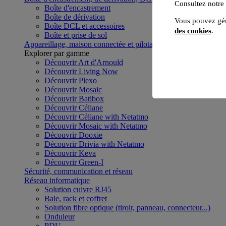
Consultez notre
Boîte d'encastrement
Boîte de dérivation
Vous pouvez gér
Boîte DCL et accessoires
des cookies
.
Boîte et prise de sol
Appareillage, maison connectée et pilotage du bâtiment
Voir to
Explorer par gamme
Découvrir Art d'Arnould
Découvrir Living Now
Découvrir Plexo
Découvrir Mosaic
Découvrir Batibox
Découvrir Céliane
Découvrir Céliane with Netatmo
Découvrir Mosaic with Netatmo
Découvrir Dooxie
Découvrir Drivia with Netatmo
Découvrir Keva
Découvrir Green-I
Sécurité, communication et réseau
Réseau informatique
Solution cuivre RJ45
Baie, rack et coffret
Solution fibre optique (tiroir, panneau, connecteur...)
Onduleur
PDU