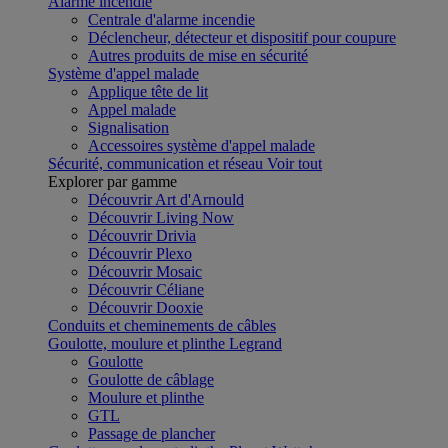
Alarme incendie
Centrale d'alarme incendie
Déclencheur, détecteur et dispositif pour coupure
Autres produits de mise en sécurité
Système d'appel malade
Applique tête de lit
Appel malade
Signalisation
Accessoires système d'appel malade
Sécurité, communication et réseau
Voir tout
Explorer par gamme
Découvrir Art d'Arnould
Découvrir Living Now
Découvrir Drivia
Découvrir Plexo
Découvrir Mosaic
Découvrir Céliane
Découvrir Dooxie
Conduits et cheminements de câbles
Goulotte, moulure et plinthe Legrand
Goulotte
Goulotte de câblage
Moulure et plinthe
GTL
Passage de plancher