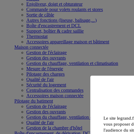
Enjoliveur, doigt et obturateur
Commande pour volets roulants et stores
Sortie de câble
Autres fonctions (liseuse, balisage,...)
Boîte d'encastrement et DCL
Support, boîtier & cadre saillie
Thermostat
Accessoires appareillage maison et bâtiment
Maison connectée
Gestion de l'éclairage
Gestion des ouvrants
Gestion du chauffage, ventilation et climatisation
Mesure de l'énergie
Pilotage des charges
Qualité de l'air
Sécurité du logement
Centralisation des commandes
Accessoires maison connectée
Pilotage du batiment
Gestion de l'éclairage
Gestion des ouvrants
Gestion du chauffage, ventilation et climatisation
Le site legrand.f
Qualité de l'air
vous proposer de
Gestion de la chambre d'hôtel
l'audience du sit
Boîte d'encastrement, de dérivation, DCL et boîte de sol