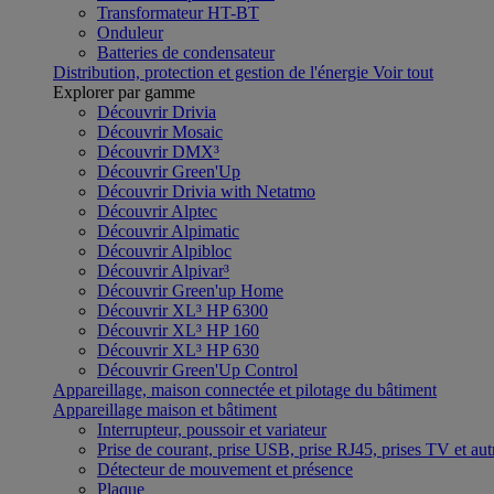
Transformateur HT-BT
Onduleur
Batteries de condensateur
Distribution, protection et gestion de l'énergie
Voir tout
Explorer par gamme
Découvrir Drivia
Découvrir Mosaic
Découvrir DMX³
Découvrir Green'Up
Découvrir Drivia with Netatmo
Découvrir Alptec
Découvrir Alpimatic
Découvrir Alpibloc
Découvrir Alpivar³
Découvrir Green'up Home
Découvrir XL³ HP 6300
Découvrir XL³ HP 160
Découvrir XL³ HP 630
Découvrir Green'Up Control
Appareillage, maison connectée et pilotage du bâtiment
Appareillage maison et bâtiment
Interrupteur, poussoir et variateur
Prise de courant, prise USB, prise RJ45, prises TV et aut
Détecteur de mouvement et présence
Plaque