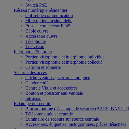
Switch PoE
Réseau numérique résidentiel
Coffret de communication
Fibre optique résidentielle
Prise et connecteur RJ45
Câble cuivre
Accessoire cuivre
Téléphonie
Télévision
Interphonie & portier
Portier, visiophonie et interphonie individuel
Portier, visiophonie et interphonie collectif
Carillon et sonnerie
Sécurité des accès
Gâche, ventouse, serrure et poignée
Clavier codé
Centrale Vigik et accessoires
Bouton et poussoir anti-vandale
Intrusion
Eclairage de sécurité
Bloc autonome d'éclairage de sécurité (BAES, BAEH,
Télécommande et centrale
Luminaire de secours sur source centrale
Accessoires, étiquettes, pictogrammes, pièces détachées