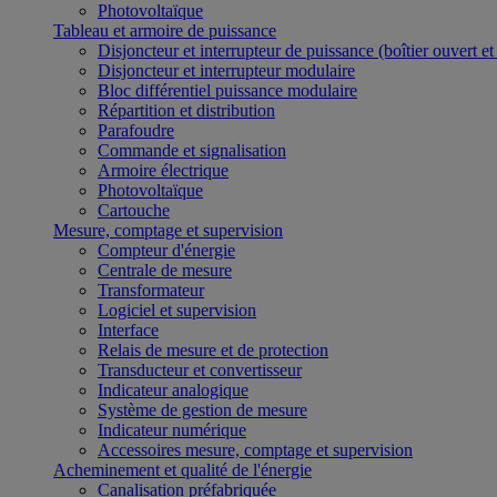
Photovoltaïque
Tableau et armoire de puissance
Disjoncteur et interrupteur de puissance (boîtier ouvert e
Disjoncteur et interrupteur modulaire
Bloc différentiel puissance modulaire
Répartition et distribution
Parafoudre
Commande et signalisation
Armoire électrique
Photovoltaïque
Cartouche
Mesure, comptage et supervision
Compteur d'énergie
Centrale de mesure
Transformateur
Logiciel et supervision
Interface
Relais de mesure et de protection
Transducteur et convertisseur
Indicateur analogique
Système de gestion de mesure
Indicateur numérique
Accessoires mesure, comptage et supervision
Acheminement et qualité de l'énergie
Canalisation préfabriquée