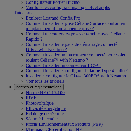
Configurateur Portier Bticino
Voir tous les configurateurs, logiciels et applis
Tutos pro
Explorer Legrand Config Pro
Comment installer la prise Céliane Surface Confort en
remplacement d’une ancienne prise ?
Comment raccorder des prises ensemble avec Céliane
Rapido ?
Comment installer le pack de démarrage connecté
Drivia with Netatmo ?
Comment installer un interrupteur connecté pour volet
roulant Céliane™ with Netatmo ?
Comment installer un connecteur LCS³ ?
Comment installer et configurer l’alarme Type 4 radio ?
Installer et configurer le Classe 300EOS with Netatmo
Voir tous les tutoriels
normes et réglementations
Norme NF C 15-100
IRVE
Photovoltaïque
Efficacité énergétique
Éclairage de sécurité
Sécurité Incendie
Profils Environnementaux Produits (PEP)
Marquage CE certification NF