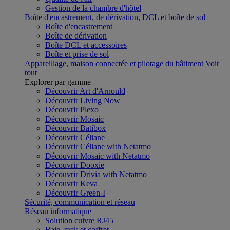
Gestion de la chambre d'hôtel
Boîte d'encastrement, de dérivation, DCL et boîte de sol
Boîte d'encastrement
Boîte de dérivation
Boîte DCL et accessoires
Boîte et prise de sol
Appareillage, maison connectée et pilotage du bâtiment
Voir
tout
Explorer par gamme
Découvrir Art d'Arnould
Découvrir Living Now
Découvrir Plexo
Découvrir Mosaic
Découvrir Batibox
Découvrir Céliane
Découvrir Céliane with Netatmo
Découvrir Mosaic with Netatmo
Découvrir Dooxie
Découvrir Drivia with Netatmo
Découvrir Keva
Découvrir Green-I
Sécurité, communication et réseau
Réseau informatique
Solution cuivre RJ45
Baie, rack et coffret