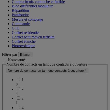
Coupe-circuit, cartouche et fusible
Bloc différentiel modulaire
Répartition
Parafoudre
Mesure et comptage
Commande
GTL
Coffret résidentiel
Coffret petit moyen tertiaire
Coffret étanche
Photovoltaïque
Filtrer par
Effacer
Nouveautés
Nombre de contacts en tant que contacts à ouverture
Nombre de contacts en tant que contacts à ouverture
4
1
8
2
4
3
1
4