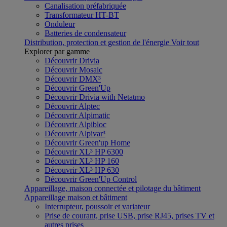
Canalisation préfabriquée
Transformateur HT-BT
Onduleur
Batteries de condensateur
Distribution, protection et gestion de l'énergie
Voir tout
Explorer par gamme
Découvrir Drivia
Découvrir Mosaic
Découvrir DMX³
Découvrir Green'Up
Découvrir Drivia with Netatmo
Découvrir Alptec
Découvrir Alpimatic
Découvrir Alpibloc
Découvrir Alpivar³
Découvrir Green'up Home
Découvrir XL³ HP 6300
Découvrir XL³ HP 160
Découvrir XL³ HP 630
Découvrir Green'Up Control
Appareillage, maison connectée et pilotage du bâtiment
Appareillage maison et bâtiment
Interrupteur, poussoir et variateur
Prise de courant, prise USB, prise RJ45, prises TV et
autres prises