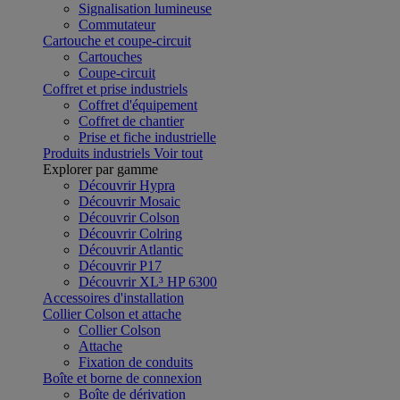
Signalisation lumineuse
Commutateur
Cartouche et coupe-circuit
Cartouches
Coupe-circuit
Coffret et prise industriels
Coffret d'équipement
Coffret de chantier
Prise et fiche industrielle
Produits industriels
Voir tout
Explorer par gamme
Découvrir Hypra
Découvrir Mosaic
Découvrir Colson
Découvrir Colring
Découvrir Atlantic
Découvrir P17
Découvrir XL³ HP 6300
Accessoires d'installation
Collier Colson et attache
Collier Colson
Attache
Fixation de conduits
Boîte et borne de connexion
Boîte de dérivation