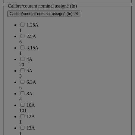
Calibre/courant nominal assigné (In)
Calibre/courant nominal assigné (In)
28
1.25A
1
2.5A
6
3.15A
1
4A
20
5A
3
6.3A
6
8A
4
10A
101
12A
1
13A
1