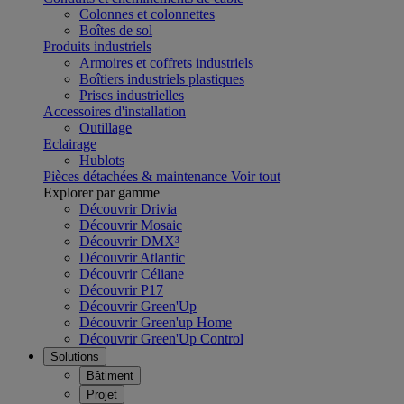
Colonnes et colonnettes
Boîtes de sol
Produits industriels
Armoires et coffrets industriels
Boîtiers industriels plastiques
Prises industrielles
Accessoires d'installation
Outillage
Eclairage
Hublots
Pièces détachées & maintenance
Voir tout
Explorer par gamme
Découvrir Drivia
Découvrir Mosaic
Découvrir DMX³
Découvrir Atlantic
Découvrir Céliane
Découvrir P17
Découvrir Green'Up
Découvrir Green'up Home
Découvrir Green'Up Control
Solutions
Bâtiment
Projet