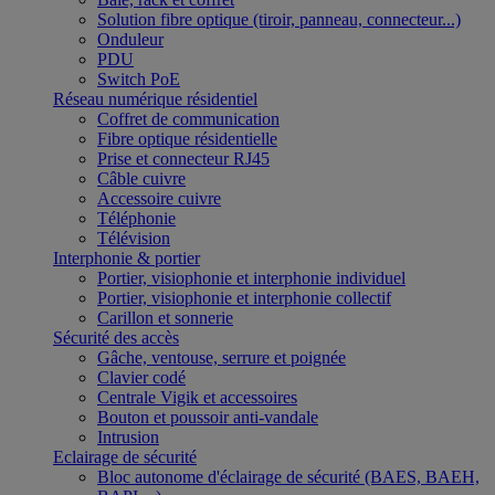
Solution fibre optique (tiroir, panneau, connecteur...)
Onduleur
PDU
Switch PoE
Réseau numérique résidentiel
Coffret de communication
Fibre optique résidentielle
Prise et connecteur RJ45
Câble cuivre
Accessoire cuivre
Téléphonie
Télévision
Interphonie & portier
Portier, visiophonie et interphonie individuel
Portier, visiophonie et interphonie collectif
Carillon et sonnerie
Sécurité des accès
Gâche, ventouse, serrure et poignée
Clavier codé
Centrale Vigik et accessoires
Bouton et poussoir anti-vandale
Intrusion
Eclairage de sécurité
Bloc autonome d'éclairage de sécurité (BAES, BAEH,