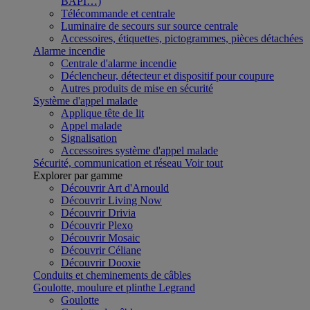
BAPI…)
Télécommande et centrale
Luminaire de secours sur source centrale
Accessoires, étiquettes, pictogrammes, pièces détachées
Alarme incendie
Centrale d'alarme incendie
Déclencheur, détecteur et dispositif pour coupure
Autres produits de mise en sécurité
Système d'appel malade
Applique tête de lit
Appel malade
Signalisation
Accessoires système d'appel malade
Sécurité, communication et réseau
Voir tout
Explorer par gamme
Découvrir Art d'Arnould
Découvrir Living Now
Découvrir Drivia
Découvrir Plexo
Découvrir Mosaic
Découvrir Céliane
Découvrir Dooxie
Conduits et cheminements de câbles
Goulotte, moulure et plinthe Legrand
Goulotte