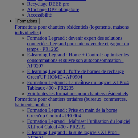
Recyclage DEEE pro
Affichage DPE obligatoire
Accessibilité
Formations
Formations pour chantiers résidentiels (logements, maisons
individuelles)
Formation Legrand : devenir expert des solutions
connectées Legrand pour mieux vendre et gagner du
temps - PR1205
E-learning Legrand : Home + Control : optimiser les
consommations et suivre son autoconsommation -
AF0207
E-learning Legrand : l'offre de bornes de recharge
Green'UP HOME - AF0904
Formation Legrand : La maîtrise du logiciel XLPro4
Tableaux 400 - PR2235
Voir toutes les formations pour chantiers résidentiels
Formations pour chantiers tertiaires (bureaux, commerces,
batiments publics)
Formation Legrand : Prise en main de la borne
Green'up Control - PR0904
Formation Legrand - Maîtriser l’utilisation du logiciel
XLPro4 Calcul 400 - PR2232
E-learning Legrand : la suite logiciels XLPro4 -
AF0604