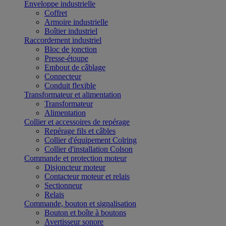
Enveloppe industrielle
Coffret
Armoire industrielle
Boîtier industriel
Raccordement industriel
Bloc de jonction
Presse-étoupe
Embout de câblage
Connecteur
Conduit flexible
Transformateur et alimentation
Transformateur
Alimentation
Collier et accessoires de repérage
Repérage fils et câbles
Collier d'équipement Colring
Collier d'installation Colson
Commande et protection moteur
Disjoncteur moteur
Contacteur moteur et relais
Sectionneur
Relais
Commande, bouton et signalisation
Bouton et boîte à boutons
Avertisseur sonore