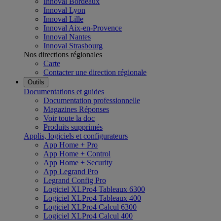
Innoval Bordeaux
Innoval Lyon
Innoval Lille
Innoval Aix-en-Provence
Innoval Nantes
Innoval Strasbourg
Nos directions régionales
Carte
Contacter une direction régionale
Outils
Documentations et guides
Documentation professionnelle
Magazines Réponses
Voir toute la doc
Produits supprimés
Applis, logiciels et configurateurs
App Home + Pro
App Home + Control
App Home + Security
App Legrand Pro
Legrand Config Pro
Logiciel XLPro4 Tableaux 6300
Logiciel XLPro4 Tableaux 400
Logiciel XLPro4 Calcul 6300
Logiciel XLPro4 Calcul 400