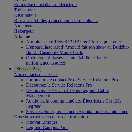
Entreprise d'installation électrique
Tableautier
Distributeur
Bureaux d’études, concepteurs et consultants
Architecte
Hébergeur
À la une
Armoires et coffrets XL³ HP : redéfinir la puissance
L’appareillage Art d’Arnould fait son show au Buddha-
Bar du Casino de Monte-Carlo
Onduleurs triphasés : haute fiabilité et haute
performance assurées
Services Pro
Nos contacts et services
Formulaire de contact Pro - Service Relations Pro
Découvrez le Service Relations Pro
Découvrez le Service Clients Legrand Cable
Management
Rejoignez la communauté des Électriciens Certifiés
Legrand
Services études, assistance, exploitation et maintenance
Nos showrooms et centres de formation
Innoval Limoges
Legrand Campus Paris