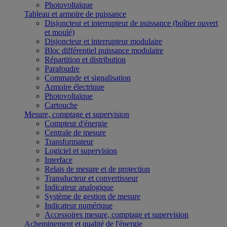
Photovoltaïque
Tableau et armoire de puissance
Disjoncteur et interrupteur de puissance (boîtier ouvert
et moulé)
Disjoncteur et interrupteur modulaire
Bloc différentiel puissance modulaire
Répartition et distribution
Parafoudre
Commande et signalisation
Armoire électrique
Photovoltaïque
Cartouche
Mesure, comptage et supervision
Compteur d'énergie
Centrale de mesure
Transformateur
Logiciel et supervision
Interface
Relais de mesure et de protection
Transducteur et convertisseur
Indicateur analogique
Système de gestion de mesure
Indicateur numérique
Accessoires mesure, comptage et supervision
Acheminement et qualité de l'énergie