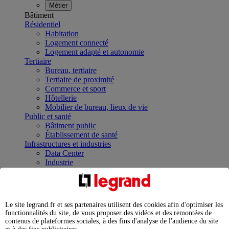
Métier
Bâtiment
Résidentiel
Habitation
Logement connecté
Logement adapté et autonomie
Tertiaire
Bureau, tertiaire
Tertiaire de proximité
Commerce et sport
Hôtellerie
Mobilier de bureau, lieux de vie
Public et santé
Bâtiment public
Établissement de santé
Infrastructures et industries
Data Center
Industrie
Infrastructures
À la une
Contrôler et planifier le fonctionnement des appareils
électriques avec le contacteur connecté
Le site legrand.fr et ses partenaires utilisent des cookies afin d'optimiser les
Répartir et optimiser son tableau électrique
fonctionnalités du site, de vous proposer des vidéos et des remontées de
Legrand Data Center Solutions : concentrer les
contenus de plateformes sociales, à des fins d'analyse de l'audience du site
expertises au service de vos performances