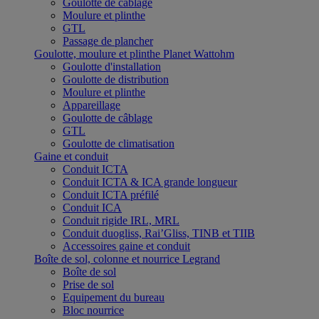
Goulotte de câblage
Moulure et plinthe
GTL
Passage de plancher
Goulotte, moulure et plinthe Planet Wattohm
Goulotte d'installation
Goulotte de distribution
Moulure et plinthe
Appareillage
Goulotte de câblage
GTL
Goulotte de climatisation
Gaine et conduit
Conduit ICTA
Conduit ICTA & ICA grande longueur
Conduit ICTA préfilé
Conduit ICA
Conduit rigide IRL, MRL
Conduit duogliss, Rai’Gliss, TINB et TIIB
Accessoires gaine et conduit
Boîte de sol, colonne et nourrice Legrand
Boîte de sol
Prise de sol
Equipement du bureau
Bloc nourrice