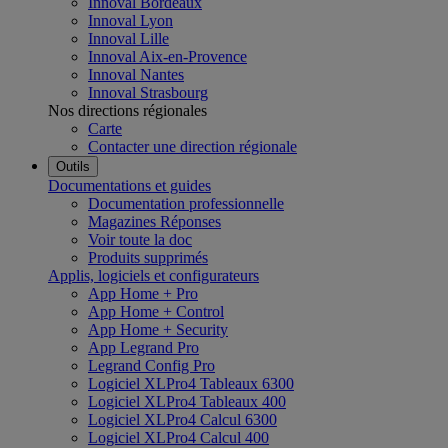
Innoval Bordeaux
Innoval Lyon
Innoval Lille
Innoval Aix-en-Provence
Innoval Nantes
Innoval Strasbourg
Nos directions régionales
Carte
Contacter une direction régionale
Outils
Documentations et guides
Documentation professionnelle
Magazines Réponses
Voir toute la doc
Produits supprimés
Applis, logiciels et configurateurs
App Home + Pro
App Home + Control
App Home + Security
App Legrand Pro
Legrand Config Pro
Logiciel XLPro4 Tableaux 6300
Logiciel XLPro4 Tableaux 400
Logiciel XLPro4 Calcul 6300
Logiciel XLPro4 Calcul 400