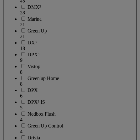
45
DMX³
28
Marina
21
Green'Up
21
DX³
18
DPX³
9
Vistop
8
Green'up Home
8
DPX
6
DPX³ IS
5
Nedbox Flush
4
Green'Up Control
4
Drivia