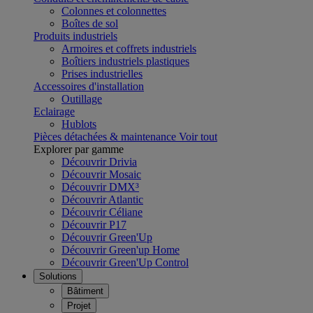
Colonnes et colonnettes
Boîtes de sol
Produits industriels
Armoires et coffrets industriels
Boîtiers industriels plastiques
Prises industrielles
Accessoires d'installation
Outillage
Eclairage
Hublots
Pièces détachées & maintenance
Voir tout
Explorer par gamme
Découvrir Drivia
Découvrir Mosaic
Découvrir DMX³
Découvrir Atlantic
Découvrir Céliane
Découvrir P17
Découvrir Green'Up
Découvrir Green'up Home
Découvrir Green'Up Control
Solutions
Bâtiment
Projet