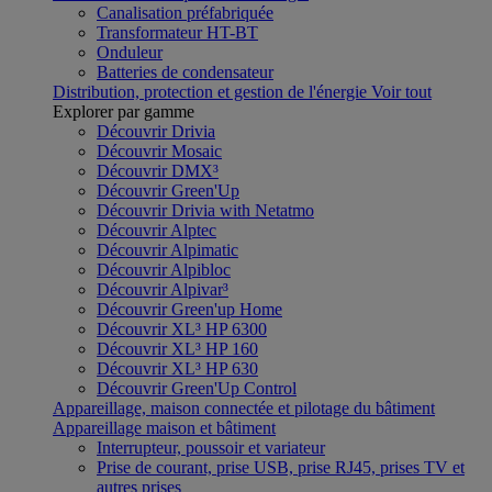
Canalisation préfabriquée
Transformateur HT-BT
Onduleur
Batteries de condensateur
Distribution, protection et gestion de l'énergie
Voir tout
Explorer par gamme
Découvrir Drivia
Découvrir Mosaic
Découvrir DMX³
Découvrir Green'Up
Découvrir Drivia with Netatmo
Découvrir Alptec
Découvrir Alpimatic
Découvrir Alpibloc
Découvrir Alpivar³
Découvrir Green'up Home
Découvrir XL³ HP 6300
Découvrir XL³ HP 160
Découvrir XL³ HP 630
Découvrir Green'Up Control
Appareillage, maison connectée et pilotage du bâtiment
Appareillage maison et bâtiment
Interrupteur, poussoir et variateur
Prise de courant, prise USB, prise RJ45, prises TV et
autres prises