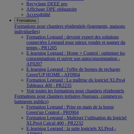
Recyclage DEEE pro
Affichage DPE obligatoire
Accessibilité
Formations
Formations pour chantiers résidentiels (logements, maisons
individuelles)
Formation Legrand : devenir expert des solutions
connectées Legrand pour mieux vendre et gagner du
temps - PR1205
E-learning Legrand : Home + Control : optimiser les
consommations et suivre son autoconsommation -
AF0207
E-learning Legrand : l'offre de bornes de recharge
Green'UP HOME - AF0904
Formation Legrand : La maîtrise du logiciel XLPro4
Tableaux 400 - PR2235
Voir toutes les formations pour chantiers résidentiels
Formations pour chantiers tertiaires (bureaux, commerces,
batiments publics)
Formation Legrand : Prise en main de la borne
Green'up Control - PR0904
Formation Legrand - Maîtriser l’utilisation du logiciel
XLPro4 Calcul 400 - PR2232
E-learning Legrand : la suite logiciels XLPro4 -
AF0604