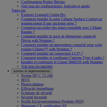
Configurateur Portier Bticino
Voir tous les configurateurs, logiciels et applis
Tutos pro
Explorer Legrand Config Pro
Comment installer la prise Céliane Surface Confort en
remplacement d’une ancienne prise ?
Comment raccorder des prises ensemble avec Céliane
Rapido ?
Comment installer le pack de démarrage connecté
Drivia with Netatmo ?
Comment installer un interrupteur connecté pour volet
roulant Céliane™ with Netatmo ?
Comment installer un connecteur LCS³ ?
Comment installer et configurer l’alarme Type 4 radio ?
Installer et configurer le Classe 300EOS with Netatmo
Voir tous les tutoriels
normes et réglementations
Norme NF C 15-100
IRVE
Photovoltaïque
Efficacité énergétique
Éclairage de sécurité
Sécurité Incendie
Profils Environnementaux Produits (PEP)
Marquage CE certification NF