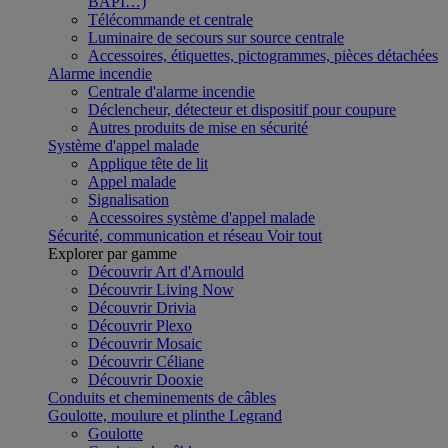
BAPI…)
Télécommande et centrale
Luminaire de secours sur source centrale
Accessoires, étiquettes, pictogrammes, pièces détachées
Alarme incendie
Centrale d'alarme incendie
Déclencheur, détecteur et dispositif pour coupure
Autres produits de mise en sécurité
Système d'appel malade
Applique tête de lit
Appel malade
Signalisation
Accessoires système d'appel malade
Sécurité, communication et réseau
Voir tout
Explorer par gamme
Découvrir Art d'Arnould
Découvrir Living Now
Découvrir Drivia
Découvrir Plexo
Découvrir Mosaic
Découvrir Céliane
Découvrir Dooxie
Conduits et cheminements de câbles
Goulotte, moulure et plinthe Legrand
Goulotte