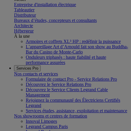
Entreprise d'installation électrique
Tableautier
Distributeur
Bureaux d’études, concepteurs et consultants
Architecte
Hébergeur
À la une
Armoires et coffrets XL³ HP : redéfinir la puissance
L’appareillage Art d’Arnould fait son show au Buddha-
Bar du Casino de Monte-Carlo
Onduleurs triphasés : haute fiabilité et haute
performance assurées
Services Pro
Nos contacts et services
Formulaire de contact Pro - Service Relations Pro
Découvrez le Service Relations Pro
Découvrez le Service Clients Legrand Cable
Management
Rejoignez la communauté des Électriciens Certifiés
Legrand
Services études, assistance, exploitation et maintenance
Nos showrooms et centres de formation
Innoval Limoges
Legrand Campus Paris