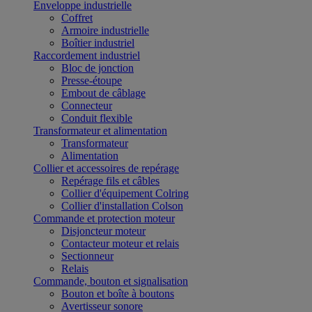
Enveloppe industrielle
Coffret
Armoire industrielle
Boîtier industriel
Raccordement industriel
Bloc de jonction
Presse-étoupe
Embout de câblage
Connecteur
Conduit flexible
Transformateur et alimentation
Transformateur
Alimentation
Collier et accessoires de repérage
Repérage fils et câbles
Collier d'équipement Colring
Collier d'installation Colson
Commande et protection moteur
Disjoncteur moteur
Contacteur moteur et relais
Sectionneur
Relais
Commande, bouton et signalisation
Bouton et boîte à boutons
Avertisseur sonore