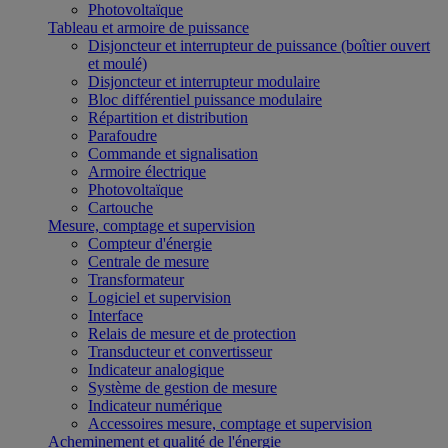
Photovoltaïque
Tableau et armoire de puissance
Disjoncteur et interrupteur de puissance (boîtier ouvert
et moulé)
Disjoncteur et interrupteur modulaire
Bloc différentiel puissance modulaire
Répartition et distribution
Parafoudre
Commande et signalisation
Armoire électrique
Photovoltaïque
Cartouche
Mesure, comptage et supervision
Compteur d'énergie
Centrale de mesure
Transformateur
Logiciel et supervision
Interface
Relais de mesure et de protection
Transducteur et convertisseur
Indicateur analogique
Système de gestion de mesure
Indicateur numérique
Accessoires mesure, comptage et supervision
Acheminement et qualité de l'énergie