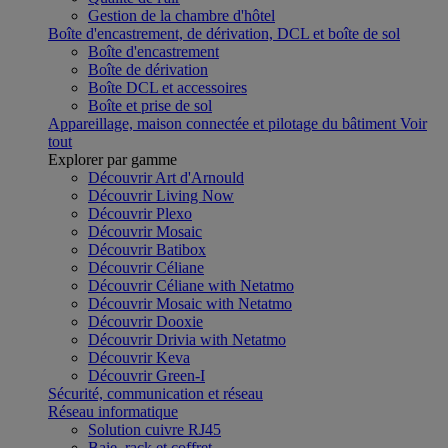
Gestion de la chambre d'hôtel
Boîte d'encastrement, de dérivation, DCL et boîte de sol
Boîte d'encastrement
Boîte de dérivation
Boîte DCL et accessoires
Boîte et prise de sol
Appareillage, maison connectée et pilotage du bâtiment
Voir
tout
Explorer par gamme
Découvrir Art d'Arnould
Découvrir Living Now
Découvrir Plexo
Découvrir Mosaic
Découvrir Batibox
Découvrir Céliane
Découvrir Céliane with Netatmo
Découvrir Mosaic with Netatmo
Découvrir Dooxie
Découvrir Drivia with Netatmo
Découvrir Keva
Découvrir Green-I
Sécurité, communication et réseau
Réseau informatique
Solution cuivre RJ45
Baie, rack et coffret