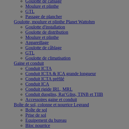
Goulotte de câblage
Moulure et plinthe
GTL
Passage de plancher
Goulotte, moulure et plinthe Planet Wattohm
Goulotte d'installation
Goulotte de distribution
Moulure et plinthe
Appareillage
Goulotte de câblage
GTL
Goulotte de climatisation
Gaine et conduit
Conduit ICTA
Conduit ICTA & ICA grande longueur
Conduit ICTA préfilé
Conduit ICA
Conduit rigide IRL, MRL
Conduit duogliss, Rai’Gliss, TINB et TIIB
Accessoires gaine et conduit
Boîte de sol, colonne et nourrice Legrand
Boîte de sol
Prise de sol
Equipement du bureau
Bloc nourrice