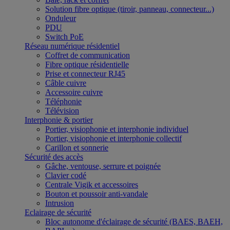
Solution fibre optique (tiroir, panneau, connecteur...)
Onduleur
PDU
Switch PoE
Réseau numérique résidentiel
Coffret de communication
Fibre optique résidentielle
Prise et connecteur RJ45
Câble cuivre
Accessoire cuivre
Téléphonie
Télévision
Interphonie & portier
Portier, visiophonie et interphonie individuel
Portier, visiophonie et interphonie collectif
Carillon et sonnerie
Sécurité des accès
Gâche, ventouse, serrure et poignée
Clavier codé
Centrale Vigik et accessoires
Bouton et poussoir anti-vandale
Intrusion
Eclairage de sécurité
Bloc autonome d'éclairage de sécurité (BAES, BAEH,