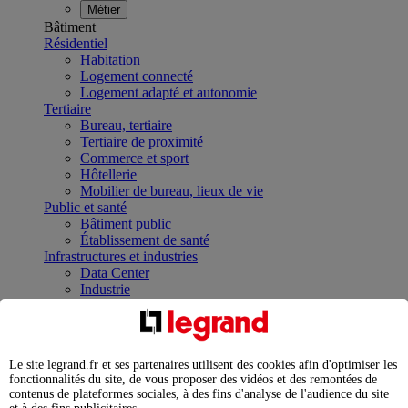
Métier
Bâtiment
Résidentiel
Habitation
Logement connecté
Logement adapté et autonomie
Tertiaire
Bureau, tertiaire
Tertiaire de proximité
Commerce et sport
Hôtellerie
Mobilier de bureau, lieux de vie
Public et santé
Bâtiment public
Établissement de santé
Infrastructures et industries
Data Center
Industrie
Infrastructures
À la une
Contrôler et planifier le fonctionnement des appareils
électriques avec le contacteur connecté
Le site legrand.fr et ses partenaires utilisent des cookies afin d'optimiser les
Répartir et optimiser son tableau électrique
fonctionnalités du site, de vous proposer des vidéos et des remontées de
Legrand Data Center Solutions : concentrer les
contenus de plateformes sociales, à des fins d'analyse de l'audience du site
expertises au service de vos performances