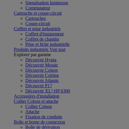
Signalisation lumineuse
Commutateur
Cartouche et coupe-circuit
Cartouches
Coupe-circuit
Coffret et prise industriels
Coffret d'équipement
Coffret de chantier
Prise et fiche industrielle
Produits industriels
Voir tout
Explorer par gamme
Découvrir Hypra
Découvrir Mosaic
Découvrir Colson
Découvrir Colring
Découvrir Atlantic
Découvrir P17
Découvrir XL³ HP 6300
Accessoires d'installation
Collier Colson et attache
Collier Colson
Attache
Fixation de conduits
Boîte et borne de connexion
Boîte de dérivation