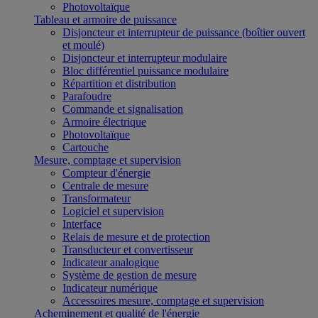
Photovoltaïque
Tableau et armoire de puissance
Disjoncteur et interrupteur de puissance (boîtier ouvert
et moulé)
Disjoncteur et interrupteur modulaire
Bloc différentiel puissance modulaire
Répartition et distribution
Parafoudre
Commande et signalisation
Armoire électrique
Photovoltaïque
Cartouche
Mesure, comptage et supervision
Compteur d'énergie
Centrale de mesure
Transformateur
Logiciel et supervision
Interface
Relais de mesure et de protection
Transducteur et convertisseur
Indicateur analogique
Système de gestion de mesure
Indicateur numérique
Accessoires mesure, comptage et supervision
Acheminement et qualité de l'énergie