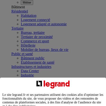
Métier
Bâtiment
Résidentiel
Habitation
Logement connecté
Logement adapté et autonomie
Tertiaire
Bureau, tertiaire
Tertiaire de proximité
Commerce et sport
Hôtellerie
Mobilier de bureau, lieux de vie
Public et santé
Bâtiment public
Établissement de santé
Infrastructures et industries
Data Center
Industrie
Infrastructures
À la une
Contrôler et planifier le fonctionnement des appareils
électriques avec le contacteur connecté
Le site legrand.fr et ses partenaires utilisent des cookies afin d'optimiser les
Répartir et optimiser son tableau électrique
fonctionnalités du site, de vous proposer des vidéos et des remontées de
Legrand Data Center Solutions : concentrer les
contenus de plateformes sociales, à des fins d'analyse de l'audience du site
expertises au service de vos performances