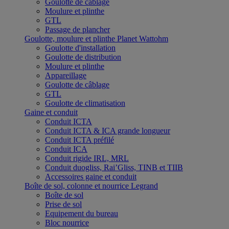
Goulotte de câblage
Moulure et plinthe
GTL
Passage de plancher
Goulotte, moulure et plinthe Planet Wattohm
Goulotte d'installation
Goulotte de distribution
Moulure et plinthe
Appareillage
Goulotte de câblage
GTL
Goulotte de climatisation
Gaine et conduit
Conduit ICTA
Conduit ICTA & ICA grande longueur
Conduit ICTA préfilé
Conduit ICA
Conduit rigide IRL, MRL
Conduit duogliss, Rai’Gliss, TINB et TIIB
Accessoires gaine et conduit
Boîte de sol, colonne et nourrice Legrand
Boîte de sol
Prise de sol
Equipement du bureau
Bloc nourrice