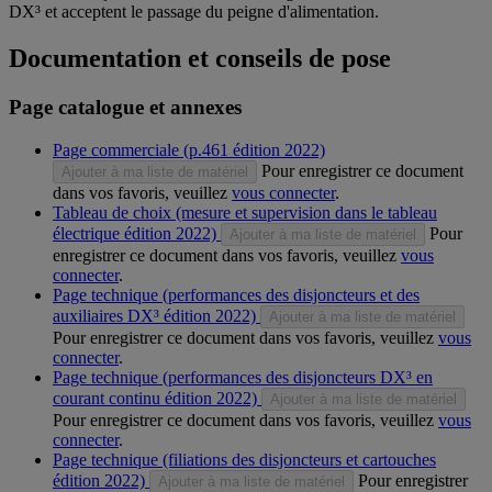
DX³ et acceptent le passage du peigne d'alimentation.
Documentation et conseils de pose
Page catalogue et annexes
Page commerciale (p.461 édition 2022)
Pour enregistrer ce document
Ajouter à ma liste de matériel
dans vos favoris, veuillez
vous connecter
.
Tableau de choix (mesure et supervision dans le tableau
électrique édition 2022)
Pour
Ajouter à ma liste de matériel
enregistrer ce document dans vos favoris, veuillez
vous
connecter
.
Page technique (performances des disjoncteurs et des
auxiliaires DX³ édition 2022)
Ajouter à ma liste de matériel
Pour enregistrer ce document dans vos favoris, veuillez
vous
connecter
.
Page technique (performances des disjoncteurs DX³ en
courant continu édition 2022)
Ajouter à ma liste de matériel
Pour enregistrer ce document dans vos favoris, veuillez
vous
connecter
.
Page technique (filiations des disjoncteurs et cartouches
édition 2022)
Pour enregistrer
Ajouter à ma liste de matériel