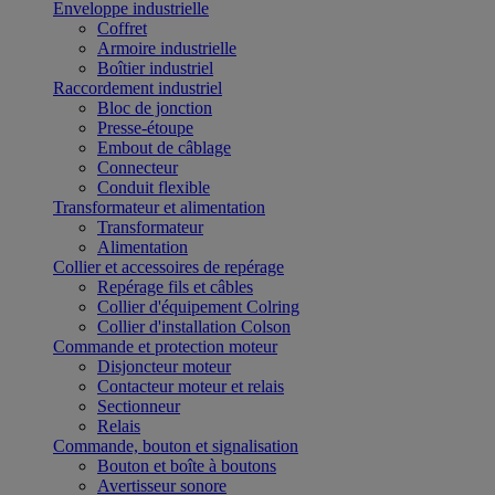
Enveloppe industrielle
Coffret
Armoire industrielle
Boîtier industriel
Raccordement industriel
Bloc de jonction
Presse-étoupe
Embout de câblage
Connecteur
Conduit flexible
Transformateur et alimentation
Transformateur
Alimentation
Collier et accessoires de repérage
Repérage fils et câbles
Collier d'équipement Colring
Collier d'installation Colson
Commande et protection moteur
Disjoncteur moteur
Contacteur moteur et relais
Sectionneur
Relais
Commande, bouton et signalisation
Bouton et boîte à boutons
Avertisseur sonore