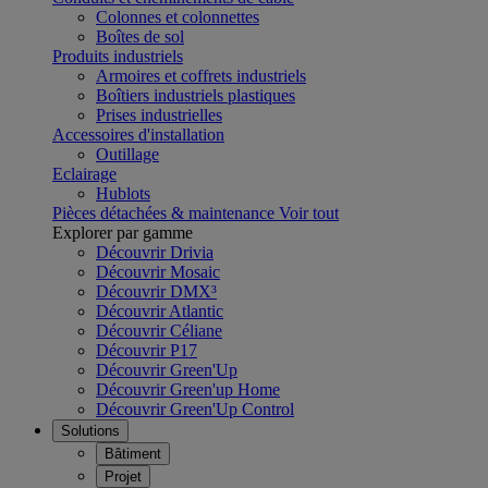
Colonnes et colonnettes
Boîtes de sol
Produits industriels
Armoires et coffrets industriels
Boîtiers industriels plastiques
Prises industrielles
Accessoires d'installation
Outillage
Eclairage
Hublots
Pièces détachées & maintenance
Voir tout
Explorer par gamme
Découvrir Drivia
Découvrir Mosaic
Découvrir DMX³
Découvrir Atlantic
Découvrir Céliane
Découvrir P17
Découvrir Green'Up
Découvrir Green'up Home
Découvrir Green'Up Control
Solutions
Bâtiment
Projet