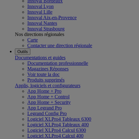
Innoval Bordeaux
Innoval Lyon
Innoval Lille
Innoval Aix-en-Provence
Innoval Nantes
Innoval Strasbourg
Nos directions régionales
Carte
Contacter une direction régionale
Outils
Documentations et guides
Documentation professionnelle
Magazines Réponses
Voir toute la doc
Produits supprimés
Applis, logiciels et configurateurs
App Home + Pro
App Home + Control
App Home + Security
App Legrand Pro
Legrand Config Pro
Logiciel XLPro4 Tableaux 6300
Logiciel XLPro4 Tableaux 400
Logiciel XLPro4 Calcul 6300
Logiciel XLPro4 Calcul 400