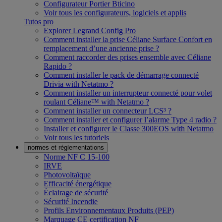
Configurateur Portier Bticino
Voir tous les configurateurs, logiciels et applis
Tutos pro
Explorer Legrand Config Pro
Comment installer la prise Céliane Surface Confort en
remplacement d’une ancienne prise ?
Comment raccorder des prises ensemble avec Céliane
Rapido ?
Comment installer le pack de démarrage connecté
Drivia with Netatmo ?
Comment installer un interrupteur connecté pour volet
roulant Céliane™ with Netatmo ?
Comment installer un connecteur LCS³ ?
Comment installer et configurer l’alarme Type 4 radio ?
Installer et configurer le Classe 300EOS with Netatmo
Voir tous les tutoriels
normes et réglementations
Norme NF C 15-100
IRVE
Photovoltaïque
Efficacité énergétique
Éclairage de sécurité
Sécurité Incendie
Profils Environnementaux Produits (PEP)
Marquage CE certification NF