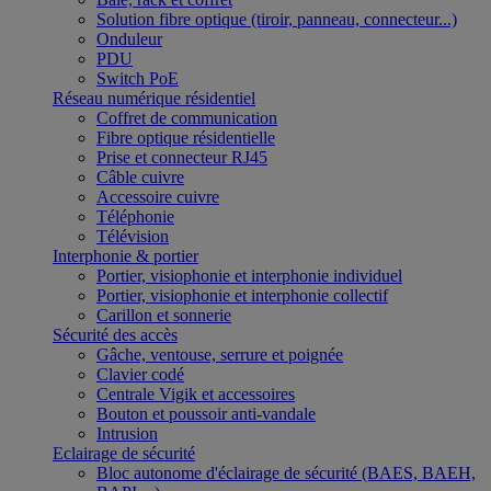
Solution fibre optique (tiroir, panneau, connecteur...)
Onduleur
PDU
Switch PoE
Réseau numérique résidentiel
Coffret de communication
Fibre optique résidentielle
Prise et connecteur RJ45
Câble cuivre
Accessoire cuivre
Téléphonie
Télévision
Interphonie & portier
Portier, visiophonie et interphonie individuel
Portier, visiophonie et interphonie collectif
Carillon et sonnerie
Sécurité des accès
Gâche, ventouse, serrure et poignée
Clavier codé
Centrale Vigik et accessoires
Bouton et poussoir anti-vandale
Intrusion
Eclairage de sécurité
Bloc autonome d'éclairage de sécurité (BAES, BAEH,