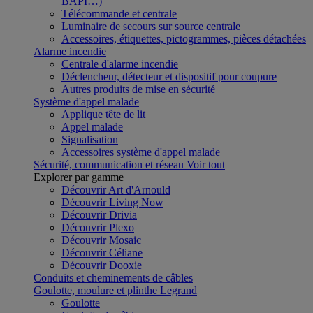
BAPI…)
Télécommande et centrale
Luminaire de secours sur source centrale
Accessoires, étiquettes, pictogrammes, pièces détachées
Alarme incendie
Centrale d'alarme incendie
Déclencheur, détecteur et dispositif pour coupure
Autres produits de mise en sécurité
Système d'appel malade
Applique tête de lit
Appel malade
Signalisation
Accessoires système d'appel malade
Sécurité, communication et réseau
Voir tout
Explorer par gamme
Découvrir Art d'Arnould
Découvrir Living Now
Découvrir Drivia
Découvrir Plexo
Découvrir Mosaic
Découvrir Céliane
Découvrir Dooxie
Conduits et cheminements de câbles
Goulotte, moulure et plinthe Legrand
Goulotte