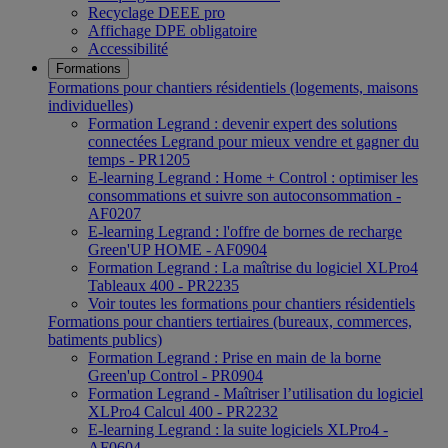
Recyclage DEEE pro
Affichage DPE obligatoire
Accessibilité
Formations
Formations pour chantiers résidentiels (logements, maisons
individuelles)
Formation Legrand : devenir expert des solutions
connectées Legrand pour mieux vendre et gagner du
temps - PR1205
E-learning Legrand : Home + Control : optimiser les
consommations et suivre son autoconsommation -
AF0207
E-learning Legrand : l'offre de bornes de recharge
Green'UP HOME - AF0904
Formation Legrand : La maîtrise du logiciel XLPro4
Tableaux 400 - PR2235
Voir toutes les formations pour chantiers résidentiels
Formations pour chantiers tertiaires (bureaux, commerces,
batiments publics)
Formation Legrand : Prise en main de la borne
Green'up Control - PR0904
Formation Legrand - Maîtriser l’utilisation du logiciel
XLPro4 Calcul 400 - PR2232
E-learning Legrand : la suite logiciels XLPro4 -
AF0604