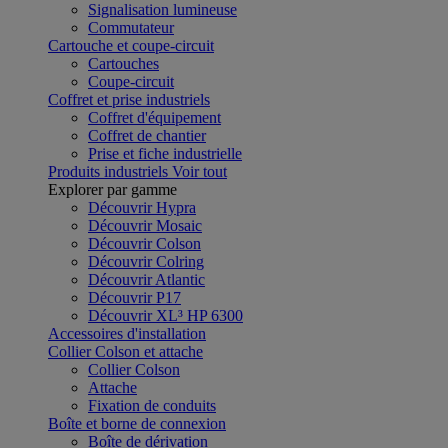
Signalisation lumineuse
Commutateur
Cartouche et coupe-circuit
Cartouches
Coupe-circuit
Coffret et prise industriels
Coffret d'équipement
Coffret de chantier
Prise et fiche industrielle
Produits industriels
Voir tout
Explorer par gamme
Découvrir Hypra
Découvrir Mosaic
Découvrir Colson
Découvrir Colring
Découvrir Atlantic
Découvrir P17
Découvrir XL³ HP 6300
Accessoires d'installation
Collier Colson et attache
Collier Colson
Attache
Fixation de conduits
Boîte et borne de connexion
Boîte de dérivation