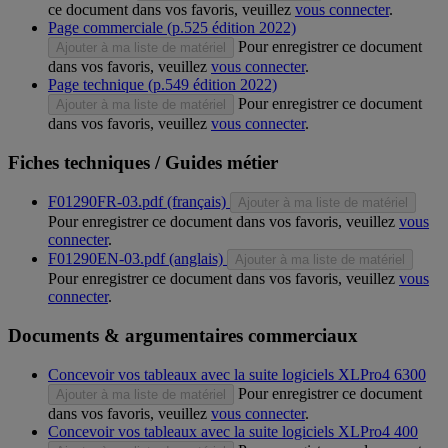
ce document dans vos favoris, veuillez
vous connecter
.
Page commerciale (p.525 édition 2022)
Pour enregistrer ce document
Ajouter à ma liste de matériel
dans vos favoris, veuillez
vous connecter
.
Page technique (p.549 édition 2022)
Pour enregistrer ce document
Ajouter à ma liste de matériel
dans vos favoris, veuillez
vous connecter
.
Fiches techniques / Guides métier
F01290FR-03.pdf (français)
Ajouter à ma liste de matériel
Pour enregistrer ce document dans vos favoris, veuillez
vous
connecter
.
F01290EN-03.pdf (anglais)
Ajouter à ma liste de matériel
Pour enregistrer ce document dans vos favoris, veuillez
vous
connecter
.
Documents & argumentaires commerciaux
Concevoir vos tableaux avec la suite logiciels XLPro4 6300
Pour enregistrer ce document
Ajouter à ma liste de matériel
dans vos favoris, veuillez
vous connecter
.
Concevoir vos tableaux avec la suite logiciels XLPro4 400