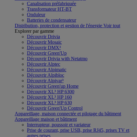
Canalisation préfabriquée
Transformateur HT-BT
Onduleur
Batteries de condensateur
Distribution, protection et gestion de l'énergie
Voir tout
Explorer par gamme
Découvrir Drivia
Découvrir Mosaic
Découvrir DMX³
Découvrir Green'Up
Découvrir Drivia with Netatmo
Découvrir Alptec
Découvrir Alpimatic
Découvrir Alpibloc
Découvrir Alpivar³
Découvrir Green'up Home
Découvrir XL³ HP 6300
Découvrir XL³ HP 160
Découvrir XL³ HP 630
Découvrir Green'Up Control
Appareillage, maison connectée et pilotage du bâtiment
Appareillage maison et bâtiment
Interrupteur, poussoir et variateur
Prise de courant, prise USB, prise RJ45, prises TV et
autres prises