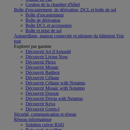
Gestion de la chambre d'hôtel
Boîte d'encastrement, de dérivation, DCL et boîte de sol
Boîte d'encastrement
Boîte de dérivation
Boîte DCL et accessoires
Boîte et prise de sol
Appareillage, maison connectée et pilotage du bâtiment
Voir
tout
Explorer par gamme
Découvrir Art d'Arnould
Découvrir Living Now
Découvrir Plexo
Découvrir Mosaic
Découvrir Batibox
Découvrir Céliane
Découvrir Céliane with Netatmo
Découvrir Mosaic with Netatmo
Découvrir Dooxie
Découvrir Drivia with Netatmo
Découvrir Keva
Découvrir Green-I
Sécurité, communication et réseau
Réseau informatique
Solution cuivre RJ45
Baie, rack et coffret