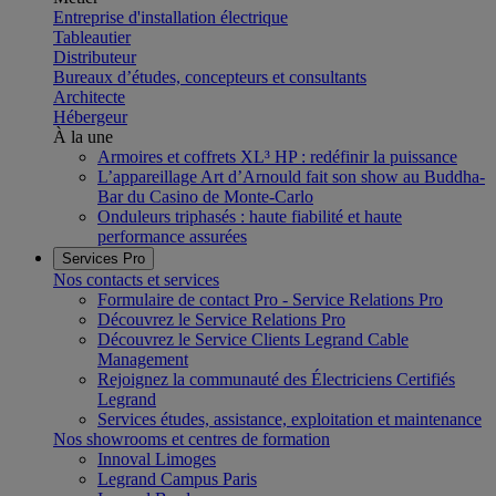
Entreprise d'installation électrique
Tableautier
Distributeur
Bureaux d’études, concepteurs et consultants
Architecte
Hébergeur
À la une
Armoires et coffrets XL³ HP : redéfinir la puissance
L’appareillage Art d’Arnould fait son show au Buddha-
Bar du Casino de Monte-Carlo
Onduleurs triphasés : haute fiabilité et haute
performance assurées
Services Pro
Nos contacts et services
Formulaire de contact Pro - Service Relations Pro
Découvrez le Service Relations Pro
Découvrez le Service Clients Legrand Cable
Management
Rejoignez la communauté des Électriciens Certifiés
Legrand
Services études, assistance, exploitation et maintenance
Nos showrooms et centres de formation
Innoval Limoges
Legrand Campus Paris