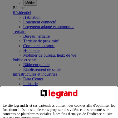
Métier
Bâtiment
Résidentiel
Habitation
Logement connecté
Logement adapté et autonomie
Tertiaire
Bureau, tertiaire
Tertiaire de proximité
Commerce et sport
Hôtellerie
Mobilier de bureau, lieux de vie
Public et santé
Bâtiment public
Établissement de santé
Infrastructures et industries
Data Center
Industrie
Infrastructures
À la une
Contrôler et planifier le fonctionnement des appareils
électriques avec le contacteur connecté
Le site legrand.fr et ses partenaires utilisent des cookies afin d'optimiser les
Répartir et optimiser son tableau électrique
fonctionnalités du site, de vous proposer des vidéos et des remontées de
Legrand Data Center Solutions : concentrer les
contenus de plateformes sociales, à des fins d'analyse de l'audience du site
expertises au service de vos performances