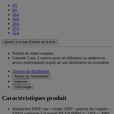
2A
6A
10A
16A
20A
25A
32A
Ajouter à la liste
Enlever de la liste
Produit de vente courante
Garantie 2 ans,
à exercer pour un utilisateur ou metteur en
œuvre professionnel auprès de son distributeur ou revendeur.
Trouver un distributeur
Ajouter au comparateur
Imprimer
Télécharger
Caractéristiques produit
Disjoncteur DNX³ uni + neutre 230V~ pouvoir de coupure :-
4500A conforme à la norme NF EN 60891-1- 230V~- 50Hz