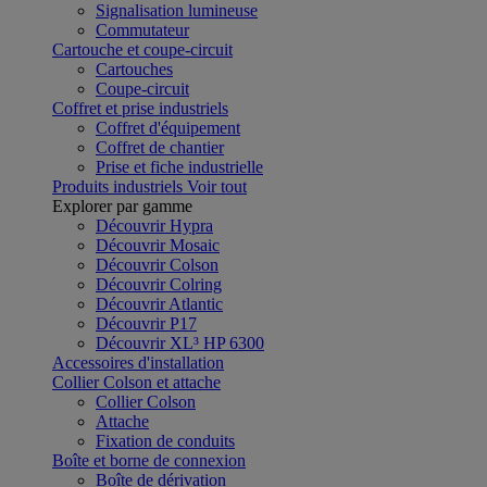
Signalisation lumineuse
Commutateur
Cartouche et coupe-circuit
Cartouches
Coupe-circuit
Coffret et prise industriels
Coffret d'équipement
Coffret de chantier
Prise et fiche industrielle
Produits industriels
Voir tout
Explorer par gamme
Découvrir Hypra
Découvrir Mosaic
Découvrir Colson
Découvrir Colring
Découvrir Atlantic
Découvrir P17
Découvrir XL³ HP 6300
Accessoires d'installation
Collier Colson et attache
Collier Colson
Attache
Fixation de conduits
Boîte et borne de connexion
Boîte de dérivation