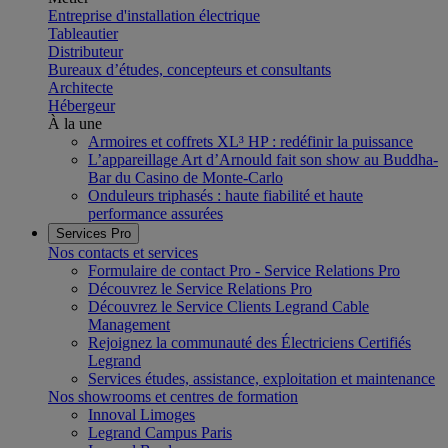
Entreprise d'installation électrique
Tableautier
Distributeur
Bureaux d’études, concepteurs et consultants
Architecte
Hébergeur
À la une
Armoires et coffrets XL³ HP : redéfinir la puissance
L’appareillage Art d’Arnould fait son show au Buddha-
Bar du Casino de Monte-Carlo
Onduleurs triphasés : haute fiabilité et haute
performance assurées
Services Pro
Nos contacts et services
Formulaire de contact Pro - Service Relations Pro
Découvrez le Service Relations Pro
Découvrez le Service Clients Legrand Cable
Management
Rejoignez la communauté des Électriciens Certifiés
Legrand
Services études, assistance, exploitation et maintenance
Nos showrooms et centres de formation
Innoval Limoges
Legrand Campus Paris