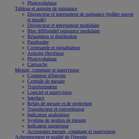
Photovoltaïque
Tableau et armoire de puissance
Disjoncteur et interrupteur de puissance (boîtier ouvert
et moulé)
Disjoncteur et interrupteur modulaire
Bloc différentiel puissance modulaire
Répartition et distribution
Parafoudre
Commande et signalisation
Armoire électrique
Photovoltaïque
Cartouche
Mesure, comptage et supervision
Compteur d'énergie
Centrale de mesure
Transformateur
Logiciel et supervision
Interface
Relais de mesure et de protection
Transducteur et convertisseur
Indicateur analogique
Système de gestion de mesure
Indicateur numérique
Accessoires mesure, comptage et supervision
Acheminement et qualité de l'énergie