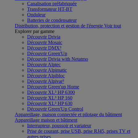
Canalisation préfabriquée
Transformateur HT-BT
Onduleur
Batteries de condensateur
Distribution, protection et gestion de l'énergie
Voir tout
Explorer par gamme
Découvrir Drivia
Découvrir Mosaic
Découvrir DMX³
Découvrir Green'Up
Découvrir Drivia with Netatmo
Découvrir Alptec
Découvrir Alpimatic
Découvrir Alpibloc
Découvrir Alpivar³
Découvrir Green'up Home
Découvrir XL³ HP 6300
Découvrir XL³ HP 160
Découvrir XL³ HP 630
Découvrir Green'Up Control
Appareillage, maison connectée et pilotage du bâtiment
Appareillage maison et bâtiment
Interrupteur, poussoir et variateur
Prise de courant, prise USB, prise RJ45, prises TV et
autres prises