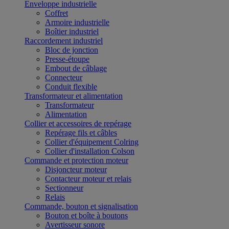
Enveloppe industrielle
Coffret
Armoire industrielle
Boîtier industriel
Raccordement industriel
Bloc de jonction
Presse-étoupe
Embout de câblage
Connecteur
Conduit flexible
Transformateur et alimentation
Transformateur
Alimentation
Collier et accessoires de repérage
Repérage fils et câbles
Collier d'équipement Colring
Collier d'installation Colson
Commande et protection moteur
Disjoncteur moteur
Contacteur moteur et relais
Sectionneur
Relais
Commande, bouton et signalisation
Bouton et boîte à boutons
Avertisseur sonore