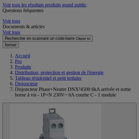
Voir tous les résultats produits grand public
Questions fréquentes
Voir tous
Documents & articles
Voir tous
Rechercher en scannant un code-barre
Cliquer ici
fermer
Accueil
Pro
Produits
Distribution, protection et gestion de l'énergie
Tableau résidentiel et petit tertiaire
Disjoncteur
Disjoncteur Phase+Neutre DNX³4500 6kA arrivée et sortie
borne à vis - 1P+N 230V~ 6A courbe C - 1 module