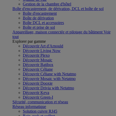
Gestion de la chambre d'hôtel
Boîte d'encastrement, de dérivation, DCL et boîte de sol
Boîte d'encastrement
Boîte de dérivation
Boîte DCL et accessoires
Boîte et prise de sol
Appareillage, maison connectée et pilotage du bâtiment
Voir
tout
Explorer par gamme
Découvrir Art d'Arnould
Découvrir Living Now
Découvrir Plexo
Découvrir Mosaic
Découvrir Batibox
Découvrir Céliane
Découvrir Céliane with Netatmo
Découvrir Mosaic with Netatmo
Découvrir Dooxie
Découvrir Drivia with Netatmo
Découvrir Keva
Découvrir Green-I
Sécurité, communication et réseau
Réseau informatique
Solution cuivre RJ45
Baie, rack et coffret