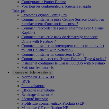
Configurateur Portier Bticino
Voir tous les configurateurs, logiciels et applis
Tutos pro
Explorer Legrand Config Pro
Comment installer la prise Céliane Surface Confort en
remplacement d’une ancienne prise ?
Comment raccorder des prises ensemble avec Céliane
Rapido ?
Comment installer le pack de démarrage connecté
Drivia with Netatmo ?
Comment installer un interrupteur connecté pour volet
roulant Céliane™ with Netatmo ?
Comment installer un connecteur LCS³ ?
Comment installer et configurer l’alarme Type 4 radio ?
Installer et configurer le Classe 300EOS with Netatmo
Voir tous les tutoriels
normes et réglementations
Norme NF C 15-100
IRVE
Photovoltaïque
Efficacité énergétique
Éclairage de sécurité
Sécurité Incendie
Profils Environnementaux Produits (PEP)
Marquage CE certification NF