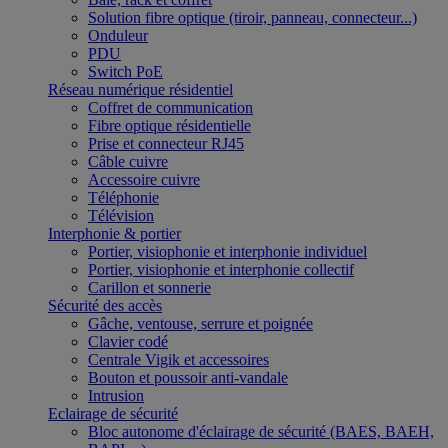
Solution fibre optique (tiroir, panneau, connecteur...)
Onduleur
PDU
Switch PoE
Réseau numérique résidentiel
Coffret de communication
Fibre optique résidentielle
Prise et connecteur RJ45
Câble cuivre
Accessoire cuivre
Téléphonie
Télévision
Interphonie & portier
Portier, visiophonie et interphonie individuel
Portier, visiophonie et interphonie collectif
Carillon et sonnerie
Sécurité des accès
Gâche, ventouse, serrure et poignée
Clavier codé
Centrale Vigik et accessoires
Bouton et poussoir anti-vandale
Intrusion
Eclairage de sécurité
Bloc autonome d'éclairage de sécurité (BAES, BAEH,