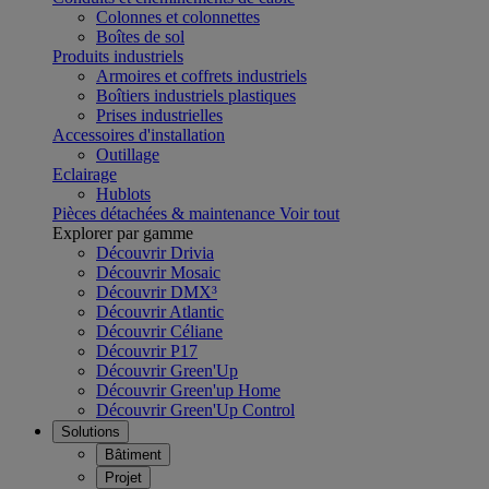
Colonnes et colonnettes
Boîtes de sol
Produits industriels
Armoires et coffrets industriels
Boîtiers industriels plastiques
Prises industrielles
Accessoires d'installation
Outillage
Eclairage
Hublots
Pièces détachées & maintenance
Voir tout
Explorer par gamme
Découvrir Drivia
Découvrir Mosaic
Découvrir DMX³
Découvrir Atlantic
Découvrir Céliane
Découvrir P17
Découvrir Green'Up
Découvrir Green'up Home
Découvrir Green'Up Control
Solutions
Bâtiment
Projet