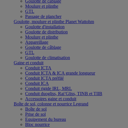
Goulotte de câblage
Moulure et plinthe
GTL
Passage de plancher
Goulotte, moulure et plinthe Planet Wattohm
Goulotte d'installation
Goulotte de distribution
Moulure et plinthe
Appareillage
Goulotte de câblage
GTL
Goulotte de climatisation
Gaine et conduit
Conduit ICTA
Conduit ICTA & ICA grande longueur
Conduit ICTA préfilé
Conduit ICA
Conduit rigide IRL, MRL
Conduit duogliss, Rai’Gliss, TINB et TIIB
Accessoires gaine et conduit
Boîte de sol, colonne et nourrice Legrand
Boîte de sol
Prise de sol
Equipement du bureau
Bloc nourrice