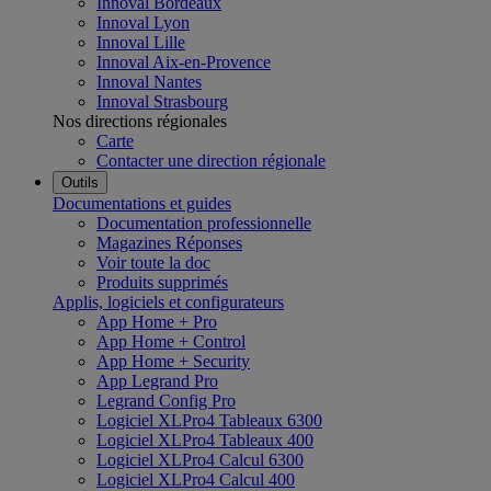
Innoval Bordeaux
Innoval Lyon
Innoval Lille
Innoval Aix-en-Provence
Innoval Nantes
Innoval Strasbourg
Nos directions régionales
Carte
Contacter une direction régionale
Outils
Documentations et guides
Documentation professionnelle
Magazines Réponses
Voir toute la doc
Produits supprimés
Applis, logiciels et configurateurs
App Home + Pro
App Home + Control
App Home + Security
App Legrand Pro
Legrand Config Pro
Logiciel XLPro4 Tableaux 6300
Logiciel XLPro4 Tableaux 400
Logiciel XLPro4 Calcul 6300
Logiciel XLPro4 Calcul 400