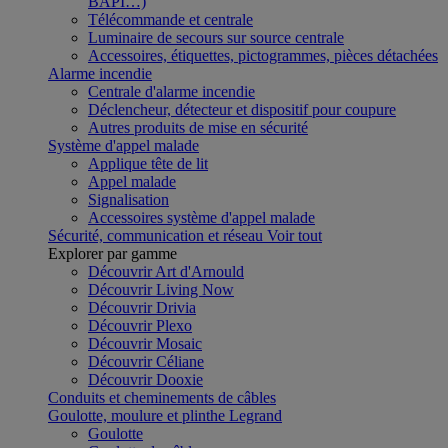
BAPI…)
Télécommande et centrale
Luminaire de secours sur source centrale
Accessoires, étiquettes, pictogrammes, pièces détachées
Alarme incendie
Centrale d'alarme incendie
Déclencheur, détecteur et dispositif pour coupure
Autres produits de mise en sécurité
Système d'appel malade
Applique tête de lit
Appel malade
Signalisation
Accessoires système d'appel malade
Sécurité, communication et réseau
Voir tout
Explorer par gamme
Découvrir Art d'Arnould
Découvrir Living Now
Découvrir Drivia
Découvrir Plexo
Découvrir Mosaic
Découvrir Céliane
Découvrir Dooxie
Conduits et cheminements de câbles
Goulotte, moulure et plinthe Legrand
Goulotte