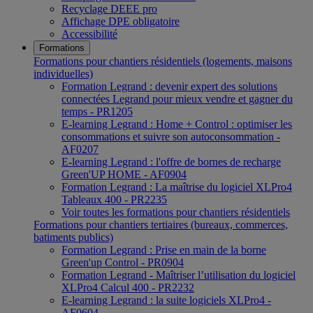
Recyclage DEEE pro
Affichage DPE obligatoire
Accessibilité
Formations
Formations pour chantiers résidentiels (logements, maisons
individuelles)
Formation Legrand : devenir expert des solutions
connectées Legrand pour mieux vendre et gagner du
temps - PR1205
E-learning Legrand : Home + Control : optimiser les
consommations et suivre son autoconsommation -
AF0207
E-learning Legrand : l'offre de bornes de recharge
Green'UP HOME - AF0904
Formation Legrand : La maîtrise du logiciel XLPro4
Tableaux 400 - PR2235
Voir toutes les formations pour chantiers résidentiels
Formations pour chantiers tertiaires (bureaux, commerces,
batiments publics)
Formation Legrand : Prise en main de la borne
Green'up Control - PR0904
Formation Legrand - Maîtriser l’utilisation du logiciel
XLPro4 Calcul 400 - PR2232
E-learning Legrand : la suite logiciels XLPro4 -
AF0604