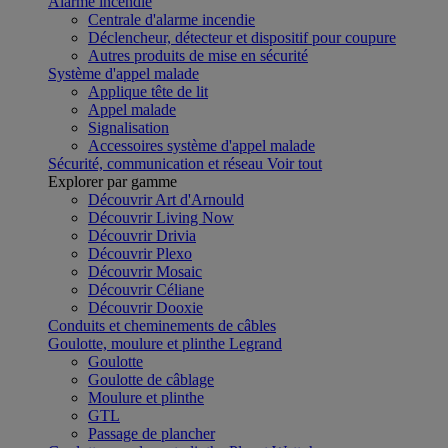
Alarme incendie
Centrale d'alarme incendie
Déclencheur, détecteur et dispositif pour coupure
Autres produits de mise en sécurité
Système d'appel malade
Applique tête de lit
Appel malade
Signalisation
Accessoires système d'appel malade
Sécurité, communication et réseau
Voir tout
Explorer par gamme
Découvrir Art d'Arnould
Découvrir Living Now
Découvrir Drivia
Découvrir Plexo
Découvrir Mosaic
Découvrir Céliane
Découvrir Dooxie
Conduits et cheminements de câbles
Goulotte, moulure et plinthe Legrand
Goulotte
Goulotte de câblage
Moulure et plinthe
GTL
Passage de plancher