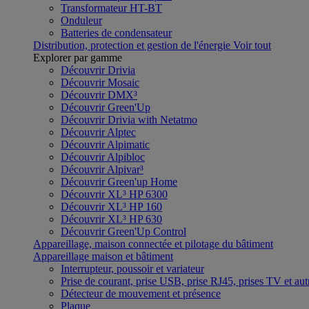
Transformateur HT-BT
Onduleur
Batteries de condensateur
Distribution, protection et gestion de l'énergie
Voir tout
Explorer par gamme
Découvrir Drivia
Découvrir Mosaic
Découvrir DMX³
Découvrir Green'Up
Découvrir Drivia with Netatmo
Découvrir Alptec
Découvrir Alpimatic
Découvrir Alpibloc
Découvrir Alpivar³
Découvrir Green'up Home
Découvrir XL³ HP 6300
Découvrir XL³ HP 160
Découvrir XL³ HP 630
Découvrir Green'Up Control
Appareillage, maison connectée et pilotage du bâtiment
Appareillage maison et bâtiment
Interrupteur, poussoir et variateur
Prise de courant, prise USB, prise RJ45, prises TV et aut
Détecteur de mouvement et présence
Plaque