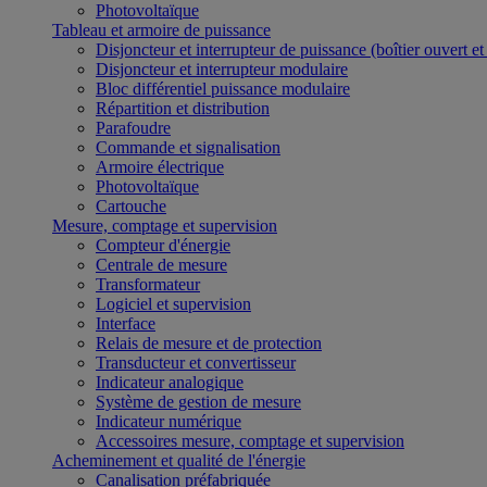
Photovoltaïque
Tableau et armoire de puissance
Disjoncteur et interrupteur de puissance (boîtier ouvert e
Disjoncteur et interrupteur modulaire
Bloc différentiel puissance modulaire
Répartition et distribution
Parafoudre
Commande et signalisation
Armoire électrique
Photovoltaïque
Cartouche
Mesure, comptage et supervision
Compteur d'énergie
Centrale de mesure
Transformateur
Logiciel et supervision
Interface
Relais de mesure et de protection
Transducteur et convertisseur
Indicateur analogique
Système de gestion de mesure
Indicateur numérique
Accessoires mesure, comptage et supervision
Acheminement et qualité de l'énergie
Canalisation préfabriquée