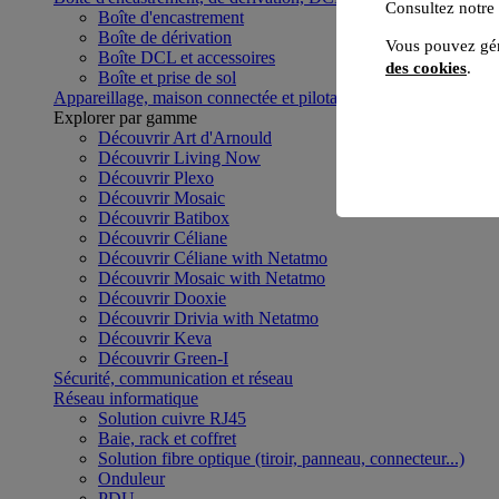
Consultez notre
Boîte d'encastrement
Boîte de dérivation
Vous pouvez gér
Boîte DCL et accessoires
des cookies
.
Boîte et prise de sol
Appareillage, maison connectée et pilotage du bâtiment
Voir to
Explorer par gamme
Découvrir Art d'Arnould
Découvrir Living Now
Découvrir Plexo
Découvrir Mosaic
Découvrir Batibox
Découvrir Céliane
Découvrir Céliane with Netatmo
Découvrir Mosaic with Netatmo
Découvrir Dooxie
Découvrir Drivia with Netatmo
Découvrir Keva
Découvrir Green-I
Sécurité, communication et réseau
Réseau informatique
Solution cuivre RJ45
Baie, rack et coffret
Solution fibre optique (tiroir, panneau, connecteur...)
Onduleur
PDU