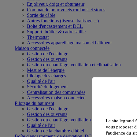
Enjoliveur, doigt et obturateur
Commande pour volets roulants et stores
Sortie de câble
Autres fonctions (liseuse, balisage,...)
Boîte d'encastrement et DCL
Support, boîtier & cadre saillie
Thermostat
Accessoires appareillage maison et bâtiment
Maison connectée
Gestion de l'éclairage
Gestion des ouvrants
Gestion du chauffage, ventilation et climatisation
Mesure de l'énergie
Pilotage des charges
Qualité de l'air
Sécurité du logement
Centralisation des commandes
Accessoires maison connectée
Pilotage du batiment
Gestion de l'éclairage
Gestion des ouvrants
Gestion du chauffage, ventilation et climatisation
Le site legrand.f
Qualité de l'air
vous proposer de
Gestion de la chambre d'hôtel
l'audience du sit
Boîte d'encastrement, de dérivation, DCL et boîte de sol