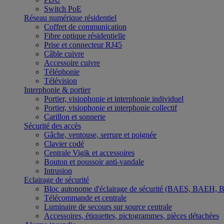
Switch PoE
Réseau numérique résidentiel
Coffret de communication
Fibre optique résidentielle
Prise et connecteur RJ45
Câble cuivre
Accessoire cuivre
Téléphonie
Télévision
Interphonie & portier
Portier, visiophonie et interphonie individuel
Portier, visiophonie et interphonie collectif
Carillon et sonnerie
Sécurité des accès
Gâche, ventouse, serrure et poignée
Clavier codé
Centrale Vigik et accessoires
Bouton et poussoir anti-vandale
Intrusion
Eclairage de sécurité
Bloc autonome d'éclairage de sécurité (BAES, BAEH,
Télécommande et centrale
Luminaire de secours sur source centrale
Accessoires, étiquettes, pictogrammes, pièces détachées