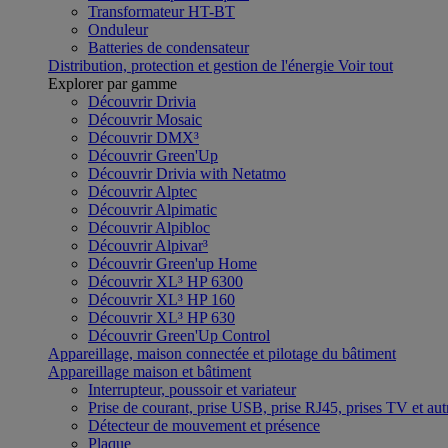
Transformateur HT-BT
Onduleur
Batteries de condensateur
Distribution, protection et gestion de l'énergie
Voir tout
Explorer par gamme
Découvrir Drivia
Découvrir Mosaic
Découvrir DMX³
Découvrir Green'Up
Découvrir Drivia with Netatmo
Découvrir Alptec
Découvrir Alpimatic
Découvrir Alpibloc
Découvrir Alpivar³
Découvrir Green'up Home
Découvrir XL³ HP 6300
Découvrir XL³ HP 160
Découvrir XL³ HP 630
Découvrir Green'Up Control
Appareillage, maison connectée et pilotage du bâtiment
Appareillage maison et bâtiment
Interrupteur, poussoir et variateur
Prise de courant, prise USB, prise RJ45, prises TV et aut
Détecteur de mouvement et présence
Plaque