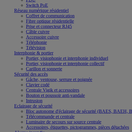
Switch PoE
Réseau numérique résidentiel
Coffret de communication
Fibre optique résidentielle
Prise et connecteur RJ45
Câble cuivre
Accessoire cuivre
Téléphonie
Télévision
Interphonie & portier
Portier, visiophonie et interphonie individuel
Portier, visiophonie et interphonie collectif
Carillon et sonnerie
Sécurité des accès
Gâche, ventouse, serrure et poignée
Clavier codé
Centrale Vigik et accessoires
Bouton et poussoir anti-vandale
Intrusion
Eclairage de sécurité
Bloc autonome d'éclairage de sécurité (BAES, BAEH,
Télécommande et centrale
Luminaire de secours sur source centrale
Accessoires, étiquettes, pictogrammes, pièces détachées