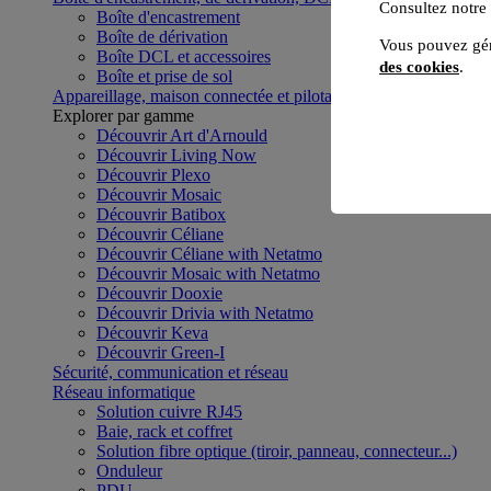
Consultez notre
Boîte d'encastrement
Boîte de dérivation
Vous pouvez gér
Boîte DCL et accessoires
des cookies
.
Boîte et prise de sol
Appareillage, maison connectée et pilotage du bâtiment
Voir to
Explorer par gamme
Découvrir Art d'Arnould
Découvrir Living Now
Découvrir Plexo
Découvrir Mosaic
Découvrir Batibox
Découvrir Céliane
Découvrir Céliane with Netatmo
Découvrir Mosaic with Netatmo
Découvrir Dooxie
Découvrir Drivia with Netatmo
Découvrir Keva
Découvrir Green-I
Sécurité, communication et réseau
Réseau informatique
Solution cuivre RJ45
Baie, rack et coffret
Solution fibre optique (tiroir, panneau, connecteur...)
Onduleur
PDU