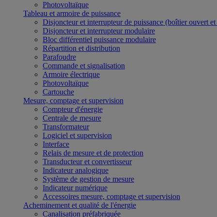
Photovoltaïque
Tableau et armoire de puissance
Disjoncteur et interrupteur de puissance (boîtier ouvert e
Disjoncteur et interrupteur modulaire
Bloc différentiel puissance modulaire
Répartition et distribution
Parafoudre
Commande et signalisation
Armoire électrique
Photovoltaïque
Cartouche
Mesure, comptage et supervision
Compteur d'énergie
Centrale de mesure
Transformateur
Logiciel et supervision
Interface
Relais de mesure et de protection
Transducteur et convertisseur
Indicateur analogique
Système de gestion de mesure
Indicateur numérique
Accessoires mesure, comptage et supervision
Acheminement et qualité de l'énergie
Canalisation préfabriquée