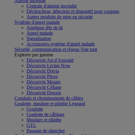
Alarme incendie
Centrale d'alarme incendie
Déclencheur, détecteur et dispositif pour coupure
Autres produits de mise en sécurité
Système d'appel malade
Applique tête de lit
Appel malade
Signalisation
Accessoires système d'appel malade
Sécurité, communication et réseau
Voir tout
Explorer par gamme
Découvrir Art d'Arnould
Découvrir Living Now
Découvrir Drivia
Découvrir Plexo
Découvrir Mosaic
Découvrir Céliane
Découvrir Dooxie
Conduits et cheminements de câbles
Goulotte, moulure et plinthe Legrand
Goulotte
Goulotte de câblage
Moulure et plinthe
GTL
Passage de plancher