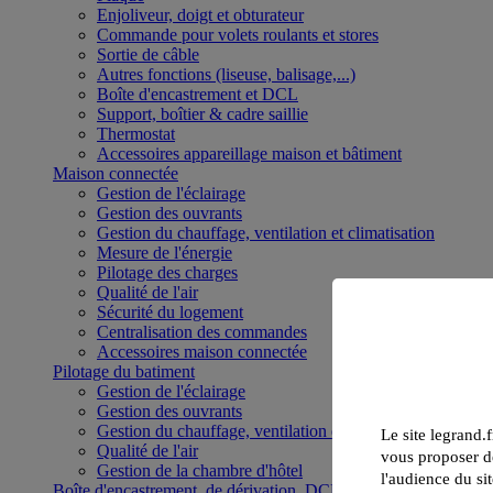
Enjoliveur, doigt et obturateur
Commande pour volets roulants et stores
Sortie de câble
Autres fonctions (liseuse, balisage,...)
Boîte d'encastrement et DCL
Support, boîtier & cadre saillie
Thermostat
Accessoires appareillage maison et bâtiment
Maison connectée
Gestion de l'éclairage
Gestion des ouvrants
Gestion du chauffage, ventilation et climatisation
Mesure de l'énergie
Pilotage des charges
Qualité de l'air
Sécurité du logement
Centralisation des commandes
Accessoires maison connectée
Pilotage du batiment
Gestion de l'éclairage
Gestion des ouvrants
Gestion du chauffage, ventilation et climatisation
Le site legrand.f
Qualité de l'air
vous proposer de
Gestion de la chambre d'hôtel
l'audience du sit
Boîte d'encastrement, de dérivation, DCL et boîte de sol