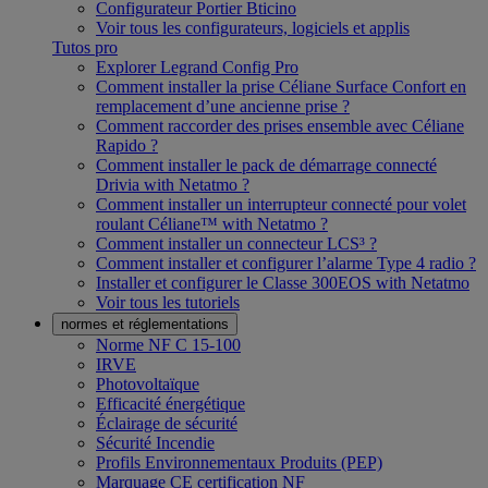
Configurateur Portier Bticino
Voir tous les configurateurs, logiciels et applis
Tutos pro
Explorer Legrand Config Pro
Comment installer la prise Céliane Surface Confort en
remplacement d’une ancienne prise ?
Comment raccorder des prises ensemble avec Céliane
Rapido ?
Comment installer le pack de démarrage connecté
Drivia with Netatmo ?
Comment installer un interrupteur connecté pour volet
roulant Céliane™ with Netatmo ?
Comment installer un connecteur LCS³ ?
Comment installer et configurer l’alarme Type 4 radio ?
Installer et configurer le Classe 300EOS with Netatmo
Voir tous les tutoriels
normes et réglementations
Norme NF C 15-100
IRVE
Photovoltaïque
Efficacité énergétique
Éclairage de sécurité
Sécurité Incendie
Profils Environnementaux Produits (PEP)
Marquage CE certification NF