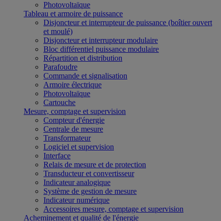
Photovoltaïque
Tableau et armoire de puissance
Disjoncteur et interrupteur de puissance (boîtier ouvert
et moulé)
Disjoncteur et interrupteur modulaire
Bloc différentiel puissance modulaire
Répartition et distribution
Parafoudre
Commande et signalisation
Armoire électrique
Photovoltaïque
Cartouche
Mesure, comptage et supervision
Compteur d'énergie
Centrale de mesure
Transformateur
Logiciel et supervision
Interface
Relais de mesure et de protection
Transducteur et convertisseur
Indicateur analogique
Système de gestion de mesure
Indicateur numérique
Accessoires mesure, comptage et supervision
Acheminement et qualité de l'énergie