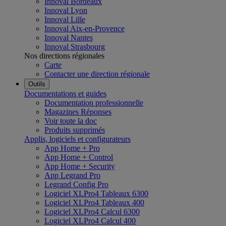
Innoval Bordeaux
Innoval Lyon
Innoval Lille
Innoval Aix-en-Provence
Innoval Nantes
Innoval Strasbourg
Nos directions régionales
Carte
Contacter une direction régionale
Outils
Documentations et guides
Documentation professionnelle
Magazines Réponses
Voir toute la doc
Produits supprimés
Applis, logiciels et configurateurs
App Home + Pro
App Home + Control
App Home + Security
App Legrand Pro
Legrand Config Pro
Logiciel XLPro4 Tableaux 6300
Logiciel XLPro4 Tableaux 400
Logiciel XLPro4 Calcul 6300
Logiciel XLPro4 Calcul 400