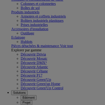
Colonnes et colonnettes
Boîtes de sol
Produits industriels
Armoires et coffrets industriels
Boîtiers industriels plastiques
Prises industrielles
Accessoires d'installation
Outillage
Eclairage
Hublots
Pièces détachées & maintenance
Voir tout
Explorer par gamme
Découvrir Drivia
Découvrir Mosaic
Découvrir DMX³
Découvrir Atlantic
Découvrir Céliane
Découvrir P17
Découvrir Green'Up
Découvrir Green'up Home
Découvrir Green'Up Control
Solutions
Bâtiment
Projet