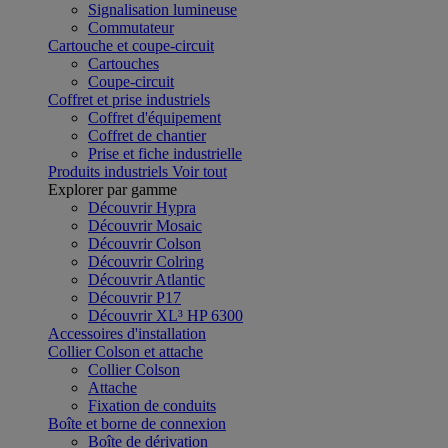
Signalisation lumineuse
Commutateur
Cartouche et coupe-circuit
Cartouches
Coupe-circuit
Coffret et prise industriels
Coffret d'équipement
Coffret de chantier
Prise et fiche industrielle
Produits industriels
Voir tout
Explorer par gamme
Découvrir Hypra
Découvrir Mosaic
Découvrir Colson
Découvrir Colring
Découvrir Atlantic
Découvrir P17
Découvrir XL³ HP 6300
Accessoires d'installation
Collier Colson et attache
Collier Colson
Attache
Fixation de conduits
Boîte et borne de connexion
Boîte de dérivation