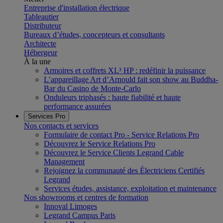
Entreprise d'installation électrique
Tableautier
Distributeur
Bureaux d’études, concepteurs et consultants
Architecte
Hébergeur
À la une
Armoires et coffrets XL³ HP : redéfinir la puissance
L’appareillage Art d’Arnould fait son show au Buddha-
Bar du Casino de Monte-Carlo
Onduleurs triphasés : haute fiabilité et haute
performance assurées
Services Pro
Nos contacts et services
Formulaire de contact Pro - Service Relations Pro
Découvrez le Service Relations Pro
Découvrez le Service Clients Legrand Cable
Management
Rejoignez la communauté des Électriciens Certifiés
Legrand
Services études, assistance, exploitation et maintenance
Nos showrooms et centres de formation
Innoval Limoges
Legrand Campus Paris