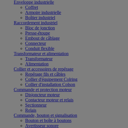
Enveloppe industrielle
Coffret
Armoire industrielle
Boîtier industriel
Raccordement industriel
Bloc de jonction
Presse-étoupe
Embout de câblage
Connecteur
Conduit flexible
Transformateur et alimentation
Transformateur
Alimentation
Collier et accessoires de repérage
Repérage fils et câbles
Collier d'équipement Colring
Collier d'installation Colson
Commande et protection moteur
Disjoncteur moteur
Contacteur moteur et relais
Sectionneur
Relais
Commande, bouton et signalisation
Bouton et boîte à boutons
Avertisseur sonore