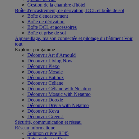
Gestion de la chambre d'hôtel
Boîte d'encastrement, de dérivation, DCL et boîte de sol
Boîte d'encastrement
Boîte de dérivation
Boîte DCL et accessoires
Boîte et prise de sol
Appareillage, maison connectée et pilotage du bâtiment
Voir
tout
Explorer par gamme
Découvrir Art d'Arnould
Découvrir Living Now
Découvrir Plexo
Découvrir Mosaic
Découvrir Batibox
Découvrir Céliane
Découvrir Céliane with Netatmo
Découvrir Mosaic with Netatmo
Découvrir Dooxie
Découvrir Drivia with Netatmo
Découvrir Keva
Découvrir Green-I
Sécurité, communication et réseau
Réseau informatique
Solution cuivre RJ45
Baie, rack et coffret