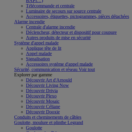
BAPI…)
Télécommande et centrale
Luminaire de secours sur source centrale
Accessoires, étiquettes, pictogrammes, pièces détachées
Alarme incendie
Centrale d'alarme incendie
Déclencheur, détecteur et dispositif pour coupure
Autres produits de mise en sécurité
Système d'appel malade
Applique tête de lit
Appel malade
Signalisation
Accessoires système d'appel malade
Sécurité, communication et réseau
Voir tout
Explorer par gamme
Découvrir Art d'Arnould
Découvrir Living Now
Découvrir Drivia
Découvrir Plexo
Découvrir Mosaic
Découvrir Céliane
Découvrir Dooxie
Conduits et cheminements de câbles
Goulotte, moulure et plinthe Legrand
Goulotte