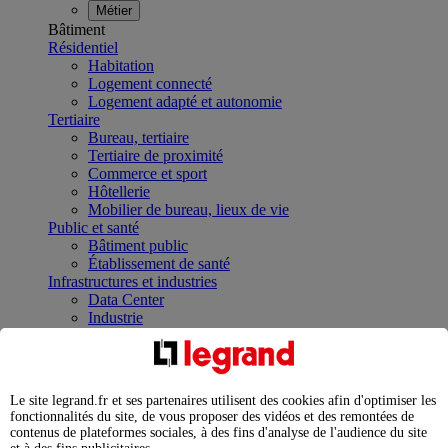
Métier
Bâtiment
Résidentiel
Habitation
Logement connecté
Logement adapté et autonomie
Tertiaire
Bureau, tertiaire
Tertiaire de proximité
Commerce et sport
Hôtellerie
Mobilier de bureau, lieux de vie
Public et santé
Bâtiment public
Établissement de santé
Infrastructures et industries
Data Center
Industrie
Infrastructures
À la une
Contrôler et planifier le fonctionnement des appareils
électriques avec le contacteur connecté
Le site legrand.fr et ses partenaires utilisent des cookies afin d'optimiser les
Répartir et optimiser son tableau électrique
fonctionnalités du site, de vous proposer des vidéos et des remontées de
Legrand Data Center Solutions : concentrer les
contenus de plateformes sociales, à des fins d'analyse de l'audience du site
expertises au service de vos performances