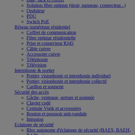
Solution fibre optique (tiroir, panneau, connecteur...)
Onduleur
PDU
Switch PoE
Réseau numérique résidentiel
Coffret de communication
Fibre optique résidentielle
Prise et connecteur RJ45
Câble cuivre
Accessoire cuivre
Téléphonie
Télévision
Interphonie & portier
Portier, visiophonie et interphonie individuel
Portier, visiophonie et interphonie collectif
Carillon et sonnerie
Sécurité des accès
Gâche, ventouse, serrure et poignée
Clavier codé
Centrale Vigik et accessoires
Bouton et poussoir anti-vandale
Intrusion
Eclairage de sécurité
Bloc autonome d'éclairage de sécurité (BAES, BAEH,