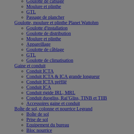
Goulotte de câblage
Moulure et plinthe
GTL
Passage de plancher
Goulotte, moulure et plinthe Planet Wattohm
Goulotte d'installation
Goulotte de distribution
Moulure et plinthe
Appareillage
Goulotte de câblage
GTL
Goulotte de climatisation
Gaine et conduit
Conduit ICTA
Conduit ICTA & ICA grande longueur
Conduit ICTA préfilé
Conduit ICA
Conduit rigide IRL, MRL
Conduit duogliss, Rai’Gliss, TINB et TIIB
Accessoires gaine et conduit
Boîte de sol, colonne et nourrice Legrand
Boîte de sol
Prise de sol
Equipement du bureau
Bloc nourrice