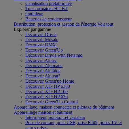
Canalisation préfabriquée
Transformateur HT-BT
Onduleur
Batteries de condensateur
Distribution, protection et gestion de l'énergie
Voir tout
Explorer par gamme
Découvrir Drivia
Découvrir Mosaic
Découvrir DMX³
Découvrir Green'Up
Découvrir Drivia with Netatmo
Découvrir Alptec
Découvrir Alpimatic
Découvrir Alpibloc
Découvrir Alpivar³
Découvrir Green'up Home
Découvrir XL³ HP 6300
Découvrir XL³ HP 160
Découvrir XL³ HP 630
Découvrir Green'Up Control
Appareillage, maison connectée et pilotage du bâtiment
Appareillage maison et bâtiment
Interrupteur, poussoir et variateur
Prise de courant, prise USB, prise RJ45, prises TV et
autres prises