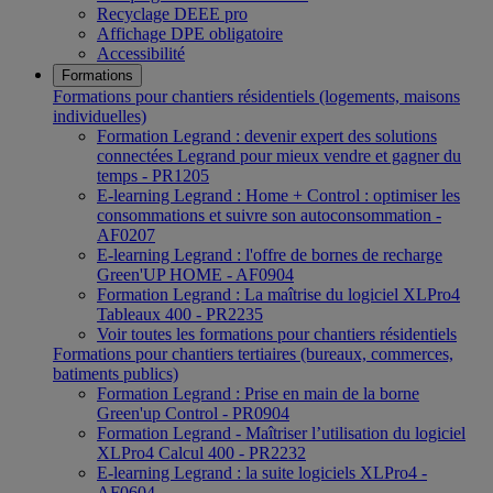
Recyclage DEEE pro
Affichage DPE obligatoire
Accessibilité
Formations
Formations pour chantiers résidentiels (logements, maisons
individuelles)
Formation Legrand : devenir expert des solutions
connectées Legrand pour mieux vendre et gagner du
temps - PR1205
E-learning Legrand : Home + Control : optimiser les
consommations et suivre son autoconsommation -
AF0207
E-learning Legrand : l'offre de bornes de recharge
Green'UP HOME - AF0904
Formation Legrand : La maîtrise du logiciel XLPro4
Tableaux 400 - PR2235
Voir toutes les formations pour chantiers résidentiels
Formations pour chantiers tertiaires (bureaux, commerces,
batiments publics)
Formation Legrand : Prise en main de la borne
Green'up Control - PR0904
Formation Legrand - Maîtriser l’utilisation du logiciel
XLPro4 Calcul 400 - PR2232
E-learning Legrand : la suite logiciels XLPro4 -
AF0604