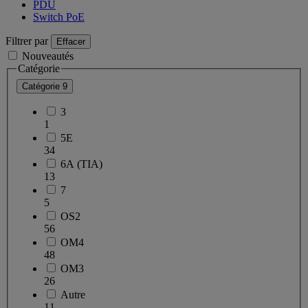
PDU
Switch PoE
Filtrer par
Effacer
Nouveautés
Catégorie
Catégorie
9
3
1
5E
34
6A (TIA)
13
7
5
OS2
56
OM4
48
OM3
26
Autre
11