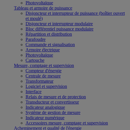
Photovoltaïque
Tableau et armoire de puissance
Disjoncteur et interrupteur de puissance (boîtier ouvert
et moulé)
Disjoncteur et interrupteur modulaire
Bloc différentiel puissance modulaire
Répartition et distribution
Parafoudre
Commande et signalisation
Armoire électrique
Photovoltaïque
Cartouche
Mesure, comptage et supervision
Compteur d'énergie
Centrale de mesure
Transformateur
Logiciel et supervision
Interface
Relais de mesure et de protection
Transducteur et convertisseur
Indicateur analogique
Système de gestion de mesure
Indicateur numérique
Accessoires mesure, comptage et supervision
Acheminement et qualité de l'énergie