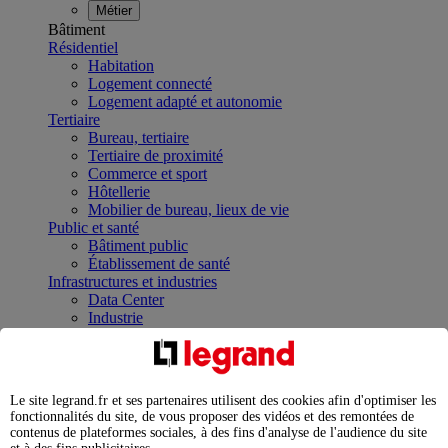
Métier
Bâtiment
Résidentiel
Habitation
Logement connecté
Logement adapté et autonomie
Tertiaire
Bureau, tertiaire
Tertiaire de proximité
Commerce et sport
Hôtellerie
Mobilier de bureau, lieux de vie
Public et santé
Bâtiment public
Établissement de santé
Infrastructures et industries
Data Center
Industrie
Infrastructures
À la une
Contrôler et planifier le fonctionnement des appareils
électriques avec le contacteur connecté
Le site legrand.fr et ses partenaires utilisent des cookies afin d'optimiser les
Répartir et optimiser son tableau électrique
fonctionnalités du site, de vous proposer des vidéos et des remontées de
Legrand Data Center Solutions : concentrer les
contenus de plateformes sociales, à des fins d'analyse de l'audience du site
expertises au service de vos performances