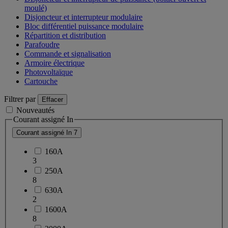
moulé)
Disjoncteur et interrupteur modulaire
Bloc différentiel puissance modulaire
Répartition et distribution
Parafoudre
Commande et signalisation
Armoire électrique
Photovoltaïque
Cartouche
Filtrer par
Effacer
Nouveautés
Courant assigné In
Courant assigné In
7
160A
3
250A
8
630A
2
1600A
8