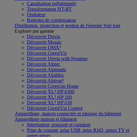
Canalisation préfabriquée
Transformateur HT-BT
Onduleur
Batteries de condensateur
Distribution, protection et gestion de l'énergie
Voir tout
Explorer par gamme
Découvrir Drivia
Découvrir Mosaic
Découvrir DMX³
Découvrir Green'Up
Découvrir Drivia with Netatmo
Découvrir Alptec
Découvrir Alpimatic
Découvrir Alpibloc
Découvrir Alpivar³
Découvrir Green'up Home
Découvrir XL³ HP 6300
Découvrir XL³ HP 160
Découvrir XL³ HP 630
Découvrir Green'Up Control
Appareillage, maison connectée et pilotage du bâtiment
Appareillage maison et bâtiment
Interrupteur, poussoir et variateur
Prise de courant, prise USB, prise RJ45, prises TV et
autres prises