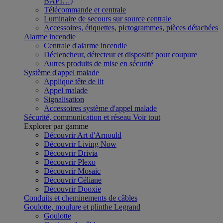
BAPI…)
Télécommande et centrale
Luminaire de secours sur source centrale
Accessoires, étiquettes, pictogrammes, pièces détachées
Alarme incendie
Centrale d'alarme incendie
Déclencheur, détecteur et dispositif pour coupure
Autres produits de mise en sécurité
Système d'appel malade
Applique tête de lit
Appel malade
Signalisation
Accessoires système d'appel malade
Sécurité, communication et réseau
Voir tout
Explorer par gamme
Découvrir Art d'Arnould
Découvrir Living Now
Découvrir Drivia
Découvrir Plexo
Découvrir Mosaic
Découvrir Céliane
Découvrir Dooxie
Conduits et cheminements de câbles
Goulotte, moulure et plinthe Legrand
Goulotte