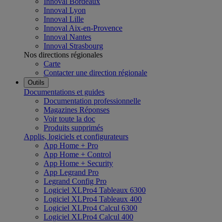
Innoval Bordeaux
Innoval Lyon
Innoval Lille
Innoval Aix-en-Provence
Innoval Nantes
Innoval Strasbourg
Nos directions régionales
Carte
Contacter une direction régionale
Outils
Documentations et guides
Documentation professionnelle
Magazines Réponses
Voir toute la doc
Produits supprimés
Applis, logiciels et configurateurs
App Home + Pro
App Home + Control
App Home + Security
App Legrand Pro
Legrand Config Pro
Logiciel XLPro4 Tableaux 6300
Logiciel XLPro4 Tableaux 400
Logiciel XLPro4 Calcul 6300
Logiciel XLPro4 Calcul 400