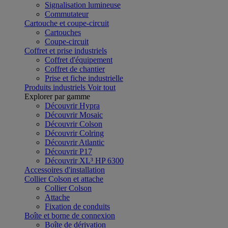
Signalisation lumineuse
Commutateur
Cartouche et coupe-circuit
Cartouches
Coupe-circuit
Coffret et prise industriels
Coffret d'équipement
Coffret de chantier
Prise et fiche industrielle
Produits industriels
Voir tout
Explorer par gamme
Découvrir Hypra
Découvrir Mosaic
Découvrir Colson
Découvrir Colring
Découvrir Atlantic
Découvrir P17
Découvrir XL³ HP 6300
Accessoires d'installation
Collier Colson et attache
Collier Colson
Attache
Fixation de conduits
Boîte et borne de connexion
Boîte de dérivation