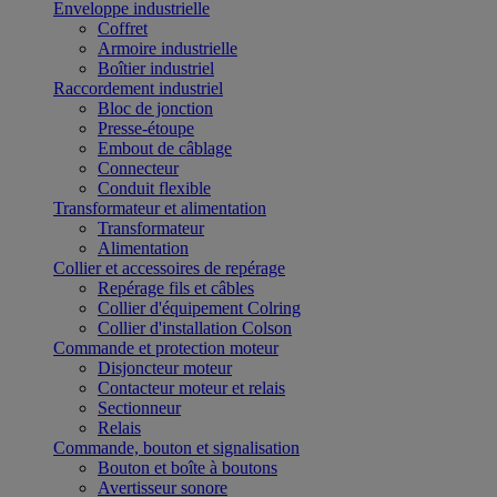
Enveloppe industrielle
Coffret
Armoire industrielle
Boîtier industriel
Raccordement industriel
Bloc de jonction
Presse-étoupe
Embout de câblage
Connecteur
Conduit flexible
Transformateur et alimentation
Transformateur
Alimentation
Collier et accessoires de repérage
Repérage fils et câbles
Collier d'équipement Colring
Collier d'installation Colson
Commande et protection moteur
Disjoncteur moteur
Contacteur moteur et relais
Sectionneur
Relais
Commande, bouton et signalisation
Bouton et boîte à boutons
Avertisseur sonore