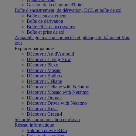
Gestion de la chambre d'hôtel
Boîte d'encastrement, de dérivation, DCL et boîte de sol
Boîte d'encastrement
Boîte de dérivation
Boîte DCL et accessoires
Boîte et prise de sol
Appareillage, maison connectée et pilotage du bâtiment
Voir
tout
Explorer par gamme
Découvrir Art d'Arnould
Découvrir Living Now
Découvrir Plexo
Découvrir Mosaic
Découvrir Batibox
Découvrir Céliane
Découvrir Céliane with Netatmo
Découvrir Mosaic with Netatmo
Découvrir Dooxie
Découvrir Drivia with Netatmo
Découvrir Keva
Découvrir Green-I
Sécurité, communication et réseau
Réseau informatique
Solution cuivre RJ45
Baie, rack et coffret