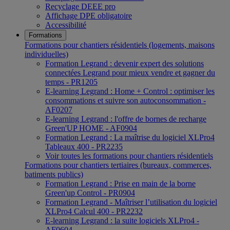
Recyclage DEEE pro
Affichage DPE obligatoire
Accessibilité
Formations
Formations pour chantiers résidentiels (logements, maisons
individuelles)
Formation Legrand : devenir expert des solutions
connectées Legrand pour mieux vendre et gagner du
temps - PR1205
E-learning Legrand : Home + Control : optimiser les
consommations et suivre son autoconsommation -
AF0207
E-learning Legrand : l'offre de bornes de recharge
Green'UP HOME - AF0904
Formation Legrand : La maîtrise du logiciel XLPro4
Tableaux 400 - PR2235
Voir toutes les formations pour chantiers résidentiels
Formations pour chantiers tertiaires (bureaux, commerces,
batiments publics)
Formation Legrand : Prise en main de la borne
Green'up Control - PR0904
Formation Legrand - Maîtriser l’utilisation du logiciel
XLPro4 Calcul 400 - PR2232
E-learning Legrand : la suite logiciels XLPro4 -
AF0604