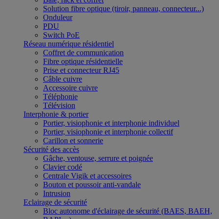
Solution fibre optique (tiroir, panneau, connecteur...)
Onduleur
PDU
Switch PoE
Réseau numérique résidentiel
Coffret de communication
Fibre optique résidentielle
Prise et connecteur RJ45
Câble cuivre
Accessoire cuivre
Téléphonie
Télévision
Interphonie & portier
Portier, visiophonie et interphonie individuel
Portier, visiophonie et interphonie collectif
Carillon et sonnerie
Sécurité des accès
Gâche, ventouse, serrure et poignée
Clavier codé
Centrale Vigik et accessoires
Bouton et poussoir anti-vandale
Intrusion
Eclairage de sécurité
Bloc autonome d'éclairage de sécurité (BAES, BAEH,