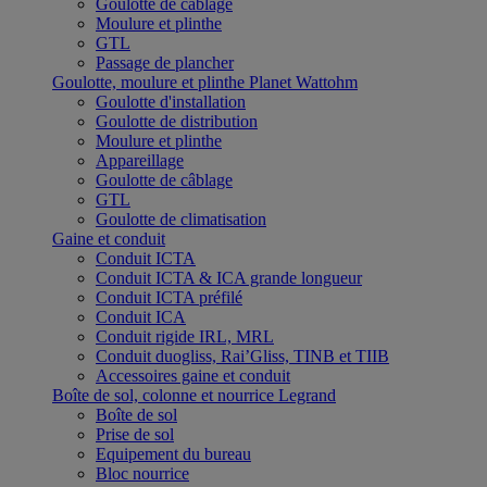
Goulotte de câblage
Moulure et plinthe
GTL
Passage de plancher
Goulotte, moulure et plinthe Planet Wattohm
Goulotte d'installation
Goulotte de distribution
Moulure et plinthe
Appareillage
Goulotte de câblage
GTL
Goulotte de climatisation
Gaine et conduit
Conduit ICTA
Conduit ICTA & ICA grande longueur
Conduit ICTA préfilé
Conduit ICA
Conduit rigide IRL, MRL
Conduit duogliss, Rai’Gliss, TINB et TIIB
Accessoires gaine et conduit
Boîte de sol, colonne et nourrice Legrand
Boîte de sol
Prise de sol
Equipement du bureau
Bloc nourrice