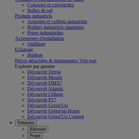
Colonnes et colonnettes
Boîtes de sol
Produits industriels
Armoires et coffrets industriels
Boîtiers industriels plastiques
Prises industrielles
Accessoires d'installation
Outillage
Eclairage
Hublots
Pièces détachées & maintenance
Voir tout
Explorer par gamme
Découvrir Drivia
Découvrir Mosaic
Découvrir DMX³
Découvrir Atlantic
Découvrir Céliane
Découvrir P17
Découvrir Green'Up
Découvrir Green'up Home
Découvrir Green'Up Control
Solutions
Bâtiment
Projet