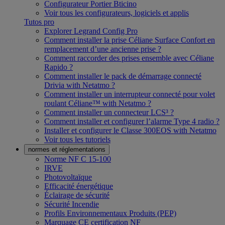
Configurateur Portier Bticino
Voir tous les configurateurs, logiciels et applis
Tutos pro
Explorer Legrand Config Pro
Comment installer la prise Céliane Surface Confort en
remplacement d’une ancienne prise ?
Comment raccorder des prises ensemble avec Céliane
Rapido ?
Comment installer le pack de démarrage connecté
Drivia with Netatmo ?
Comment installer un interrupteur connecté pour volet
roulant Céliane™ with Netatmo ?
Comment installer un connecteur LCS³ ?
Comment installer et configurer l’alarme Type 4 radio ?
Installer et configurer le Classe 300EOS with Netatmo
Voir tous les tutoriels
normes et réglementations
Norme NF C 15-100
IRVE
Photovoltaïque
Efficacité énergétique
Éclairage de sécurité
Sécurité Incendie
Profils Environnementaux Produits (PEP)
Marquage CE certification NF