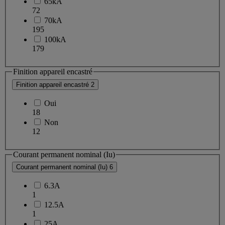
65kA
72
70kA
195
100kA
179
Finition appareil encastré
Finition appareil encastré
2
Oui
18
Non
12
Courant permanent nominal (Iu)
Courant permanent nominal (Iu)
6
6.3A
1
12.5A
1
25A