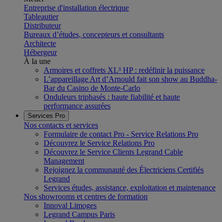
Entreprise d'installation électrique
Tableautier
Distributeur
Bureaux d’études, concepteurs et consultants
Architecte
Hébergeur
À la une
Armoires et coffrets XL³ HP : redéfinir la puissance
L’appareillage Art d’Arnould fait son show au Buddha-
Bar du Casino de Monte-Carlo
Onduleurs triphasés : haute fiabilité et haute
performance assurées
Services Pro
Nos contacts et services
Formulaire de contact Pro - Service Relations Pro
Découvrez le Service Relations Pro
Découvrez le Service Clients Legrand Cable
Management
Rejoignez la communauté des Électriciens Certifiés
Legrand
Services études, assistance, exploitation et maintenance
Nos showrooms et centres de formation
Innoval Limoges
Legrand Campus Paris